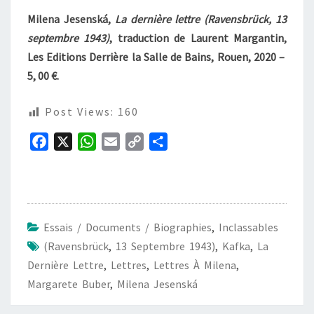
Milena Jesenská,
La dernière lettre (Ravensbrück, 13
septembre 1943)
, traduction de Laurent Margantin,
Les Editions Derrière la Salle de Bains, Rouen, 2020 –
5, 00 €.
Post Views:
160
F
X
W
E
C
P
a
h
m
o
a
c
a
a
p
r
e
t
i
y
t
b
s
l
L
a
Essais / Documents / Biographies
,
Inclassables
o
A
i
g
(Ravensbrück
,
13 Septembre 1943)
,
Kafka
,
La
o
p
n
e
Dernière Lettre
,
Lettres
,
Lettres À Milena
,
k
p
k
r
Margarete Buber
,
Milena Jesenská