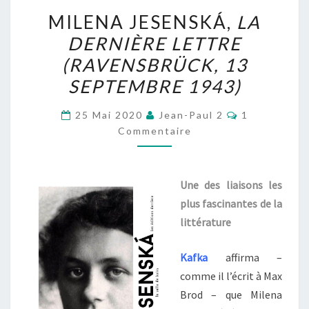
MILENA
MILENA JESENSKÁ,
LA
JESENSKÁ,
DERNIÈRE LETTRE
LA
(RAVENSBRÜCK, 13
DERNIÈRE
LETTRE
SEPTEMBRE 1943)
(RAVENSBRÜCK,
Commentair
25 Mai 2020
Jean-Paul 2
1
13
Commentaire
SEPTEMBRE
1943)
Une
des liaisons les
plus fascinantes de la
littérature
K
afka
affirma –
comme il l’écrit à Max
Brod – que Milena