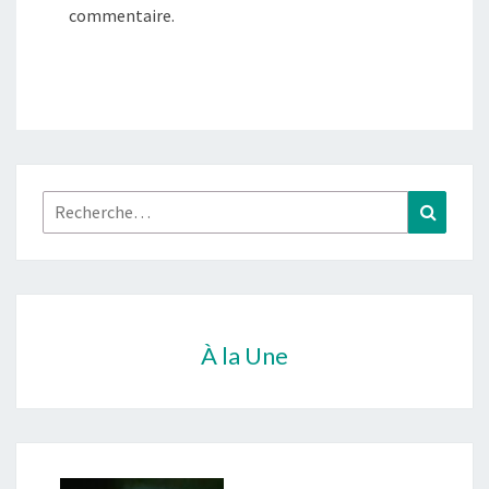
commentaire.
Rechercher :
Recher
À la Une