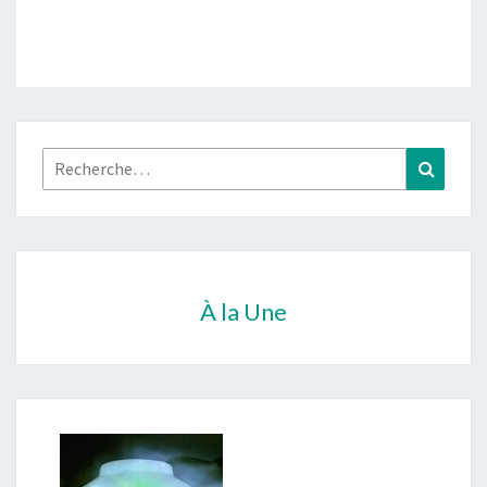
Rechercher :
Recher
À la Une