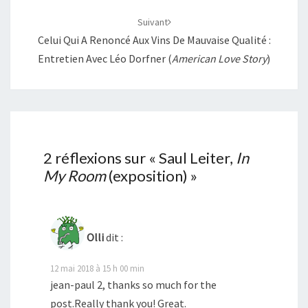
Suivant
Celui Qui A Renoncé Aux Vins De Mauvaise Qualité :
Entretien Avec Léo Dorfner (
American Love Story
)
2 réflexions sur «
Saul Leiter,
In
My Room
(exposition)
»
Olli
dit :
12 mai 2018 à 15 h 00 min
jean-paul 2, thanks so much for the
post.Really thank you! Great.