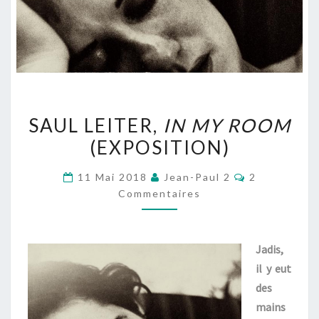
SAUL
SAUL LEITER,
IN MY ROOM
LEITER,
(EXPOSITION)
IN
MY
Commentair
11 Mai 2018
Jean-Paul 2
2
ROOM
Commentaires
(EXPOSITION)
Jadis,
il y eut
des
mains