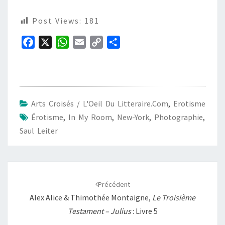
Post Views:
181
F
X
W
E
C
P
a
h
m
o
a
c
a
a
p
r
e
t
i
y
t
b
s
l
L
a
Arts Croisés / L'Oeil Du Litteraire.com
,
Erotisme
o
A
i
g
Érotisme
,
In My Room
,
New-York
,
Photographie
,
o
p
n
e
Saul Leiter
k
p
k
r
Navigation
d'article
Précédent
Alex Alice & Thimothée Montaigne,
Le Troisième
Testament – Julius
: Livre 5