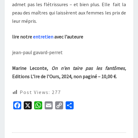
admet pas les flétrissures – et bien plus. Elle fait la
peau des maîtres qui laissèrent aux femmes les prix de
leur mépris.
lire notre
entretien
avec l’auteure
jean-paul gavard-perret
Marine Leconte,
On n’en taire pas les fantômes,
Editions L’Ire de l’Ours, 2024, non paginé – 10,00 €.
Post Views:
277
F
X
W
E
C
P
a
h
m
o
a
c
a
a
p
r
e
t
i
y
t
b
s
l
L
a