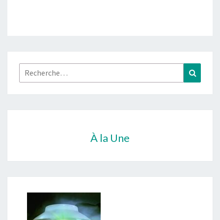
Rechercher :
Recher
À la Une