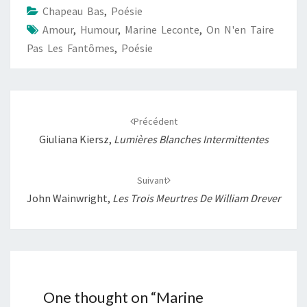
Chapeau Bas
,
Poésie
o
A
i
g
Amour
,
Humour
,
Marine Leconte
,
On N'en Taire
o
p
n
e
Pas Les Fantômes
,
Poésie
k
p
k
r
Navigation
d'article
Précédent
Giuliana Kiersz,
Lumières Blanches Intermittentes
Suivant
John Wainwright,
Les Trois Meurtres De William Drever
One thought on “
Marine