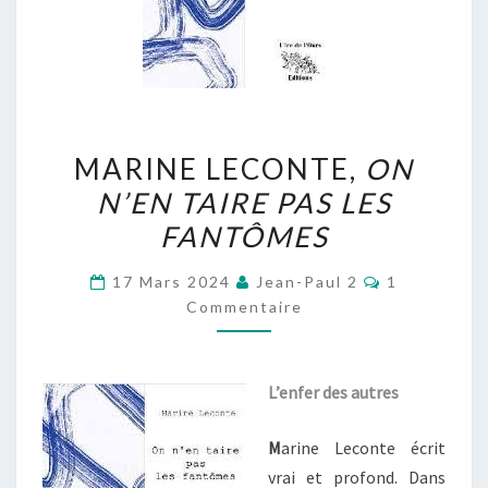
MARINE
MARINE LECONTE,
ON
LECONTE,
N’EN TAIRE PAS LES
ON
FANTÔMES
N’EN
TAIRE
Commentair
17 Mars 2024
Jean-Paul 2
1
PAS
Commentaire
LES
FANTÔMES
L’enfer des autres
M
arine Leconte écrit
vrai et profond. Dans