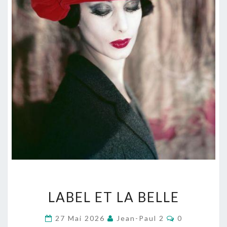
LABEL
LABEL ET LA BELLE
ET
LA
Commentair
27 Mai 2026
Jean-Paul 2
0
BELLE