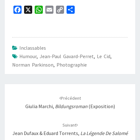
F
X
W
E
C
P
a
h
m
o
a
c
a
a
p
r
e
t
i
y
t
b
s
l
L
a
Inclassables
o
A
i
g
Humour
,
Jean-Paul Gavard-Perret
,
Le Cid
,
o
p
n
e
Norman Parkinson
,
Photographie
k
p
k
r
Navigation
d'article
Précédent
Giulia Marchi,
Bildungsroman
(exposition)
Suivant
Jean Dufaux & Eduard Torrents,
La Légende De Salomé