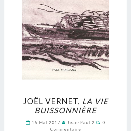
JOËL
JOËL VERNET,
LA VIE
VERNET,
BUISSONNIÈRE
LA
VIE
Commentair
15 Mai 2017
Jean-Paul 2
0
BUISSONNIÈRE
Commentaire