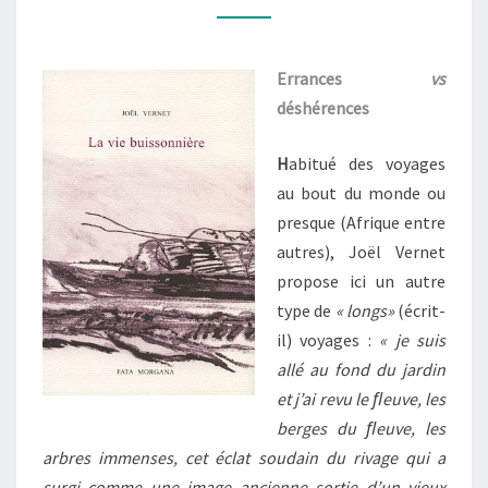
Errances
vs
déshérences
H
abitué des voyages
au bout du monde ou
presque (Afrique entre
autres), Joël Vernet
propose ici un autre
type de
« longs»
(écrit-
il) voyages :
« je suis
allé au fond du jardin
et j’ai revu le ﬂeuve, les
berges du ﬂeuve, les
arbres immenses, cet éclat soudain du rivage qui a
surgi comme une image ancienne sortie d’un vieux