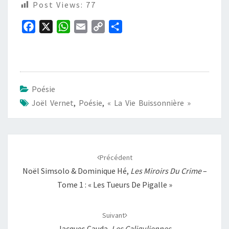
Post Views:
77
F
X
W
E
C
P
a
h
m
o
a
c
a
a
p
r
e
t
i
y
t
b
s
l
L
a
Poésie
o
A
i
g
Joël Vernet
,
Poésie
,
« La Vie Buissonnière »
o
p
n
e
k
p
k
r
Navigation
d'article
Précédent
Noël Simsolo & Dominique Hé,
Les Miroirs Du Crime
–
Tome 1 : « Les Tueurs De Pigalle »
Suivant
Jacques Cauda,
Les Caliguliennes