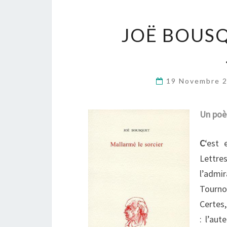
JOË BOUS
19 Novembre 
Un poèt
C
‘est 
Lettre
l’admir
Tourno
Certes,
: l’aut