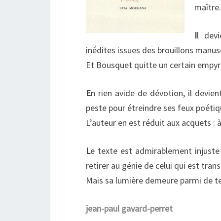
maître.
I
l dev
inédites issues des brouillons manusc
Et Bousquet quitte un certain empyrée
E
n rien avide de dévotion, il devie
peste pour étreindre ses feux poétiq
L’auteur en est réduit aux acquets : à
L
e texte est admirablement injuste 
retirer au génie de celui qui est tran
Mais sa lumière demeure parmi de t
jean-paul gavard-perret