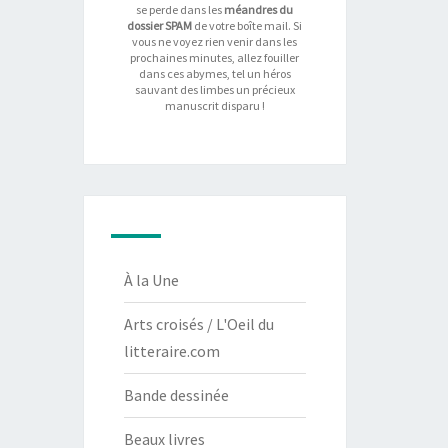
se perde dans les
méandres du
dossier SPAM
de votre boîte mail. Si
vous ne voyez rien venir dans les
prochaines minutes, allez fouiller
dans ces abymes, tel un héros
sauvant des limbes un précieux
manuscrit disparu !
À la Une
Arts croisés / L'Oeil du
litteraire.com
Bande dessinée
Beaux livres