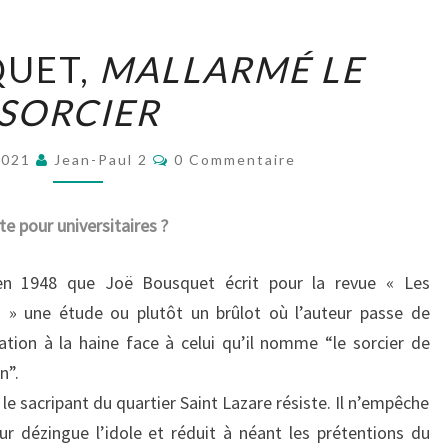
JOË
QUET,
MALLARMÉ LE
BOUSQUET,
SORCIER
MALLARMÉ
LE
Commentaires
SORCIER
2021
Jean-Paul 2
0 Commentaire
e pour universitaires ?
en 1948 que Joë Bousquet écrit pour la revue « Les
s » une étude ou plutôt un brûlot où l’auteur passe de
ation à la haine face à celui qu’il nomme “le sorcier de
n”.
 le sacripant du quartier Saint Lazare résiste. Il n’empêche
eur dézingue l’idole et réduit à néant les prétentions du