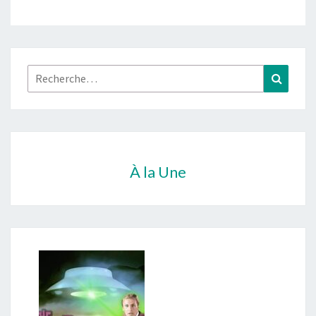
Rechercher :
Recher
À la Une