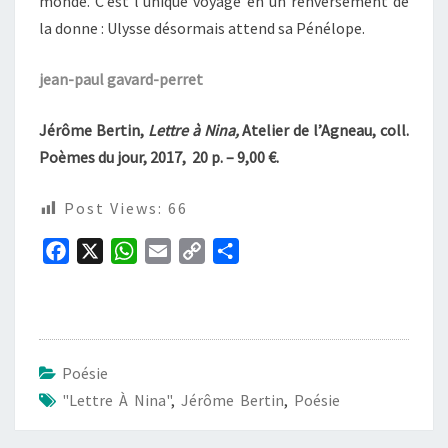
monde. C’est l’unique voyage en un renversement de
la donne : Ulysse désormais attend sa Pénélope.
jean-paul gavard-perret
Jérôme Bertin,
Lettre à Nina,
Atelier de l’Agneau
, coll.
Poèmes du jour, 2017, 20 p. – 9,00 €.
Post Views:
66
F
X
W
E
C
P
a
h
m
o
a
c
a
a
p
r
e
t
i
y
t
b
s
l
L
a
Poésie
o
A
i
g
"Lettre À Nina"
,
Jérôme Bertin
,
Poésie
o
p
n
e
k
p
k
r