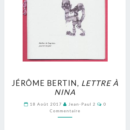
JÉRÔME
JÉRÔME BERTIN,
LETTRE À
BERTIN,
NINA
LETTRE
À
Commentair
18 Août 2017
Jean-Paul 2
0
NINA
Commentaire