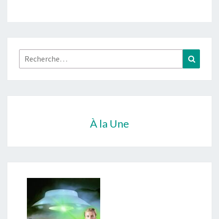
Rechercher :
Recher
À la Une