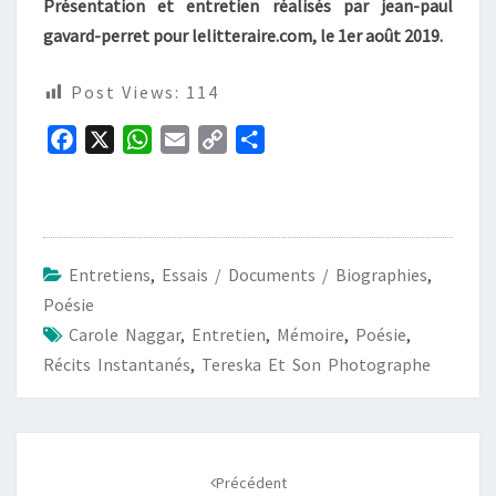
Présentation et entretien réalisés par jean-paul
gavard-perret pour lelitteraire.com, le 1er août 2019.
Post Views:
114
F
X
W
E
C
P
a
h
m
o
a
c
a
a
p
r
e
t
i
y
t
b
s
l
L
a
Entretiens
,
Essais / Documents / Biographies
,
o
A
i
g
Poésie
o
p
n
e
Carole Naggar
,
Entretien
,
Mémoire
,
Poésie
,
k
p
k
r
Récits Instantanés
,
Tereska Et Son Photographe
Navigation
d'article
Précédent