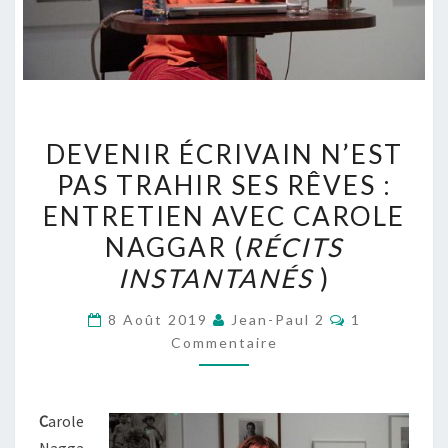
DEVENIR
DEVENIR ÉCRIVAIN N’EST
ÉCRIVAIN
PAS TRAHIR SES RÊVES :
N’EST
ENTRETIEN AVEC CAROLE
PAS
TRAHIR
NAGGAR (
RÉCITS
SES
INSTANTANÉS
)
RÊVES
Commentair
:
8 Août 2019
Jean-Paul 2
1
Commentaire
ENTRETIEN
AVEC
CAROLE
C
arole
NAGGAR
Nagga