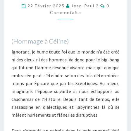
Commentai
22 Février 2025
Jean-Paul 2
0
Commentaire
(Hommage à Céline)
I
gnorant, je hume toute foi que le monde n’a été créé
ni des dieux ni des hommes. Va donc pour le big-bang
qui fut une flamme devenue vivante mais qui quoique
embrasée peut s’éteindre selon des lois déterminées
moins par Épicure que par les Sceptiques. Au mieux,
imaginons l’époque suivante si nous échappons au
cauchemar de l’Histoire. Depuis tant de temps, elle
s’assassine en dialectiques et labyrinthes là où se
mêlent hurlements et flâneries disruptives.
T
out s’enroule en spirale dans le noir annoncé déjà