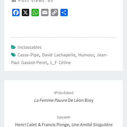
Post Views:
95
F
X
W
E
C
P
a
h
m
o
a
c
a
a
p
r
e
t
i
y
t
b
s
l
L
a
Inclassables
o
A
i
g
Casse-Pipe
,
David Lachapelle
,
Humour
,
Jean-
o
p
n
e
Paul Gavard-Peret
,
L_F Céline
k
p
k
r
Navigation
d'article
Précédent
La Femme Pauvre
De Léon Bloy
Suivant
Henri Calet & Francis Ponge,
Une Amitié Singulière