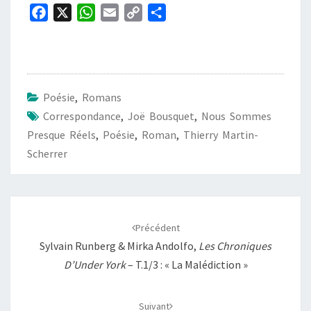
F
X
W
E
C
P
a
h
m
o
a
c
a
a
p
r
e
t
i
y
t
b
s
l
L
a
Poésie
,
Romans
o
A
i
g
Correspondance
,
Joë Bousquet
,
Nous Sommes
o
p
n
e
Presque Réels
,
Poésie
,
Roman
,
Thierry Martin-
k
p
k
r
Scherrer
Navigation
d'article
Précédent
Sylvain Runberg & Mirka Andolfo,
Les Chroniques
D’Under York
– T.1/3 : « La Malédiction »
Suivant