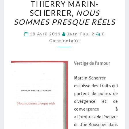
THIERRY MARIN-
MARIN-
SCHERRER,
NOUS
SCHERRER,
SOMMES PRESQUE RÉELS
NOUS
SOMMES
Commentair
18 Avril 2019
Jean-Paul 2
0
PRESQUE
Commentaire
RÉELS
Vertige de l’amour
M
artin-Scherrer
esquisse des traits qui
partent de points de
divergence et de
convergence à
« l’ombre » de l’oeuvre
de Joë Bousquet dans