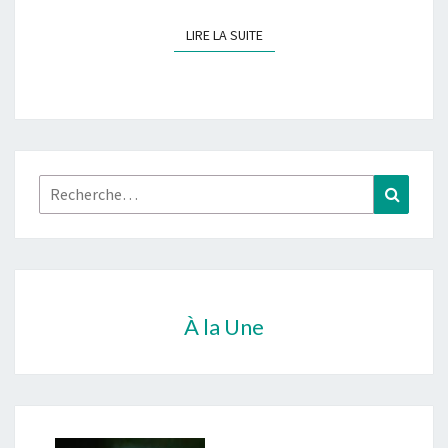
LIRE LA SUITE
LIRE LA SUITE
Rechercher :
Recher
À la Une