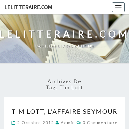
Skip
LELITTERAIRE.COM
Togg
to
navig
content
LELITTERAIRE.CO
L'ART, LES LIVRES ET NOUS
Archives De
Tag:
Tim Lott
TIM
TIM LOTT, L’AFFAIRE SEYMOUR
LOTT,
L’AFFAIRE
Commentaires
2 Octobre 2012
Admin
0 Commentaire
SEYMOUR