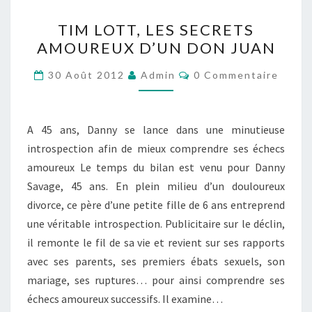
TIM
TIM LOTT, LES SECRETS
LOTT,
AMOUREUX D’UN DON JUAN
LES
SECRETS
Commentaires
30 Août 2012
Admin
0 Commentaire
AMOUREUX
D’UN
DON
A 45 ans, Danny se lance dans une minutieuse
JUAN
introspection afin de mieux comprendre ses échecs
amoureux Le temps du bilan est venu pour Danny
Savage, 45 ans. En plein milieu d’un douloureux
divorce, ce père d’une petite fille de 6 ans entreprend
une véritable introspection. Publicitaire sur le déclin,
il remonte le fil de sa vie et revient sur ses rapports
avec ses parents, ses premiers ébats sexuels, son
mariage, ses ruptures… pour ainsi comprendre ses
échecs amoureux successifs. Il examine…