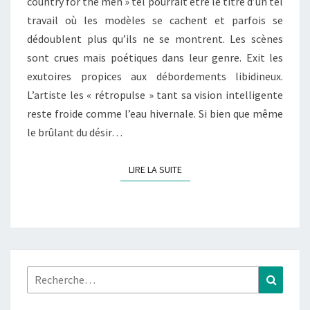
country for the men » tel pourrait être le titre d’un tel
travail où les modèles se cachent et parfois se
dédoublent plus qu’ils ne se montrent. Les scènes
sont crues mais poétiques dans leur genre. Exit les
exutoires propices aux débordements libidineux.
L’artiste les « rétropulse » tant sa vision intelligente
reste froide comme l’eau hivernale. Si bien que même
le brûlant du désir…
LIRE LA SUITE
LIRE LA SUITE
Rechercher :
Recher