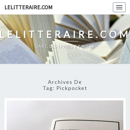
Skip
LELITTERAIRE.COM
Togg
to
navig
content
LELITTERAIRE.CO
L'ART, LES LIVRES ET NOUS
Archives De
Tag:
Pickpocket