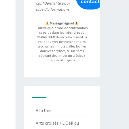
confidentialité
pour
plus d’informations.
Messager égaré !
Il arrive que le mail de confirmation
se perde dans les
méandres du
dossier SPAM
de votre boîte mail. Si
vous ne voyez rien venir dans les
prochaines minutes, allez fouiller
dans ces abymes, tel un héros
sauvant des limbes un précieux
manuscrit disparu !
À la Une
Arts croisés / L'Oeil du