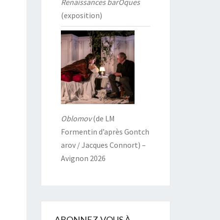
Renaissances barOques
(exposition)
Oblomov
(de LM
Formentin d’après Gontch
arov / Jacques Connort) –
Avignon 2026
ABONNEZ-VOUS À