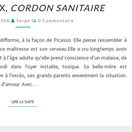
MARIE
X,
CORDON SANITAIRE
HAPAX,
CORDON
Commentaires
 2026
Serge
0 Commentaire
SANITAIRE
ifforme, à la façon de Picasso. Elle pense ressembler à
ièce maîtresse est son cerveau.Elle a cru longtemps avoir
st à l’âge adulte qu’elle prend conscience d’un malaise, de
andi dans foyer instable, toxique. Sa belle-mère est
e à l’excès, ses grands-parents enveniment la situation.
gne d’amour. Avec…
LIRE LA SUITE
LIRE LA SUITE