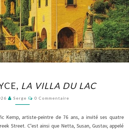
RACHEL
YCE,
LA VILLA DU LAC
JOYCE,
LA
Commentaires
026
Serge
0 Commentaire
VILLA
DU
c Kemp, artiste-peintre de 76 ans, a invité ses quatre
LAC
reek Street. C’est ainsi que Netta, Susan, Gustav, appelé