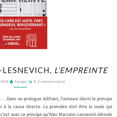
ALEX
-LESNEVICH,
L’EMPREINTE
MARZANO-
LESNEVICH,
Commentaires
 2026
Serge
0 Commentaire
L’EMPREINTE
s… Dans un prologue édifiant, l’auteure décrit le principe
 à la cause directe. La première doit être la seule qui
 c’est avec ce principe qu’Alex Marzano-Lesnevich déroule