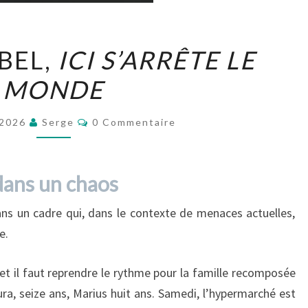
BARBARA
BEL,
ICI S’ARRÊTE LE
ABEL,
MONDE
ICI
S’ARRÊTE
Commentaires
LE
 2026
Serge
0 Commentaire
MONDE
dans un chaos
dans un cadre qui, dans le contexte de menaces actuelles,
e.
et il faut reprendre le rythme pour la famille recomposée
ra, seize ans, Marius huit ans. Samedi, l’hypermarché est