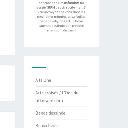
se perde dans les
méandres du
dossier SPAM
de votre boîte mail. Si
vous ne voyez rien venir dans les
prochaines minutes, allez fouiller
dans ces abymes, tel un héros
sauvant des limbes un précieux
manuscrit disparu !
À la Une
Arts croisés / L'Oeil du
litteraire.com
Bande dessinée
Beaux livres