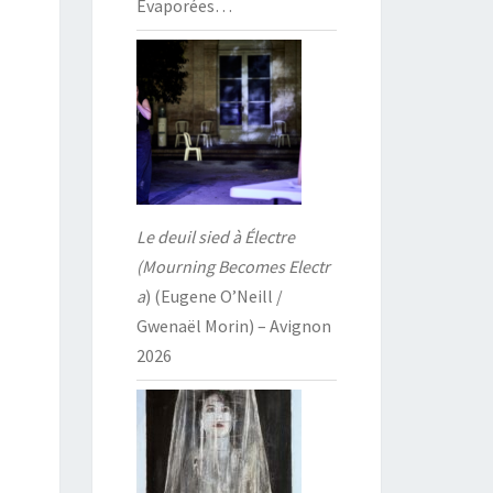
Évaporées…
Le deuil sied à Électre
(Mourning Becomes Electr
a
) (Eugene O’Neill /
Gwenaël Morin) – Avignon
2026