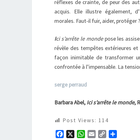
réflexes de crainte, de peur des au
acquis. Elle illustre également, 
morales. Faut-il fuir, aider, protége
I
ci s’arrête le monde
pose les assise
révèle des tempêtes extérieures et 
façon inimitable de transformer u
confrontée à l’impensable. La tension
serge perraud
Barbara Abel,
Ici s’arrête le monde
, 
Post Views:
114
F
X
W
E
C
P