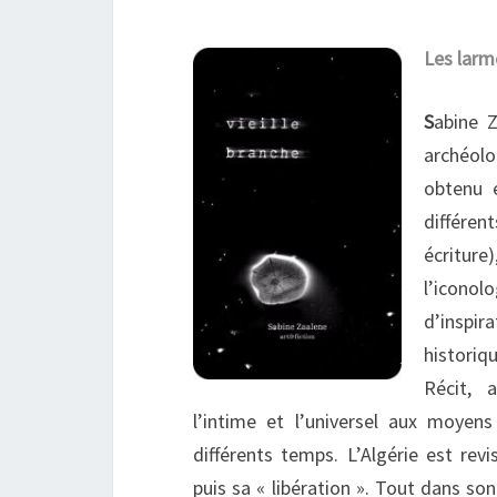
Les larm
S
abine 
archéolo
obtenu e
différen
écriture)
l’iconol
d’inspir
historiqu
Récit, 
l’intime et l’universel aux moyen
différents temps. L’Algérie est revi
puis sa « libération ». Tout dans s