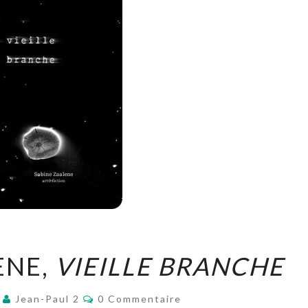
SABINE
ENE,
VIEILLE BRANCHE
ZAALENE,
VIEILLE
Commentaires
7
Jean-Paul 2
0 Commentaire