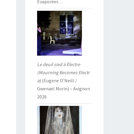
Évaporées…
Le deuil sied à Électre
(Mourning Becomes Electr
a
) (Eugene O’Neill /
Gwenaël Morin) – Avignon
2026