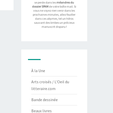
se perde dans les
méandres du
dossier SPAM
de votre boîte mail. Si
vous ne voyez rien venir dans les
prochaines minutes, allez fouiller
dans ces abymes, tel un héros
sauvant des limbes un précieux
manuscrit disparu !
À la Une
Arts croisés / L'Oeil du
litteraire.com
Bande dessinée
Beaux livres