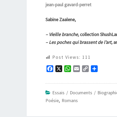
jean-paul gavard-perret
Sabine Zaalene,
– Vieille branche,
collection ShushLa
– Les poches qui brassent de l’art,
ar
Post Views:
111
F
X
W
E
C
P
a
h
m
o
a
c
a
a
p
r
e
t
i
y
t
Essais / Documents / Biographi
b
s
l
L
a
Poésie
,
Romans
o
A
i
g
o
p
n
e
k
p
k
r