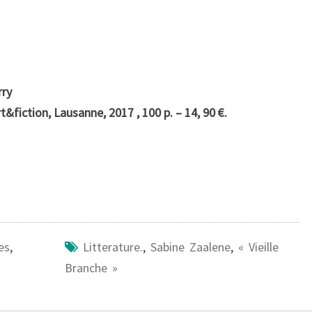
rry
t&fiction, Lausanne, 2017 , 100 p. – 14, 90 €.
es
,
Litterature.
,
Sabine Zaalene
,
« Vieille
Branche »