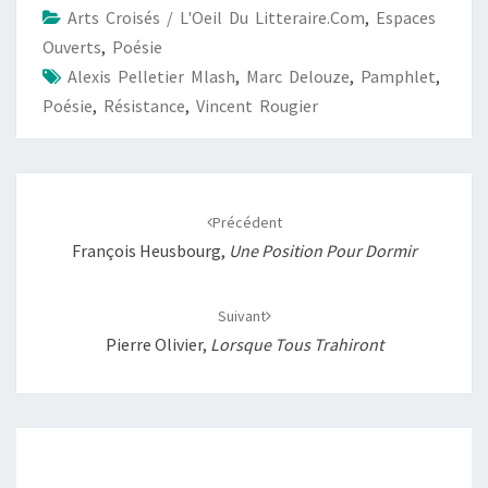
Arts Croisés / L'Oeil Du Litteraire.com
,
Espaces
o
A
i
g
Ouverts
,
Poésie
o
p
n
e
Alexis Pelletier Mlash
,
Marc Delouze
,
Pamphlet
,
k
p
k
r
Poésie
,
Résistance
,
Vincent Rougier
Navigation
d'article
Précédent
François Heusbourg,
Une Position Pour Dormir
Suivant
Pierre Olivier,
Lorsque Tous Trahiront