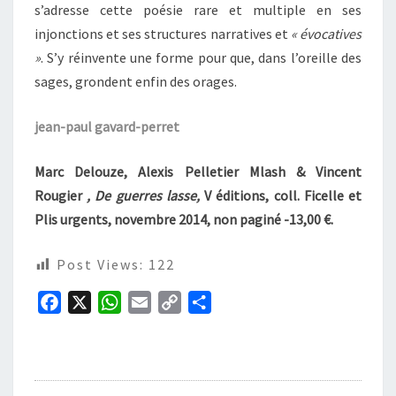
s’adresse cette poésie rare et multiple en ses
injonctions et ses structures narratives et
« évocatives
»
. S’y réinvente une forme pour que, dans l’oreille des
sages, grondent enfin des orages.
jean-paul gavard-perret
Marc Delouze, Alexis Pelletier Mlash & Vincent
Rougier
, De guerres lasse,
V éditions, coll. Ficelle et
Plis urgents, novembre 2014, non paginé -13,00 €.
Post Views:
122
F
X
W
E
C
P
a
h
m
o
a
c
a
a
p
r
e
t
i
y
t
b
s
l
L
a