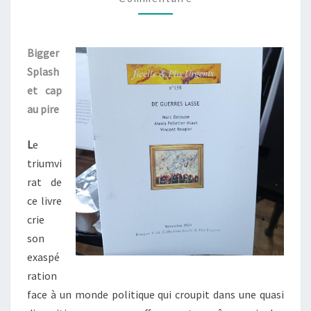
ROUGIER,
DE
GUERRES
Bigger
LASSE
Splash
et cap
au pire
L
e
triumvi
rat de
ce livre
crie
son
exaspé
ration
face à un monde politique qui croupit dans une quasi