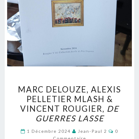
MARC
MARC DELOUZE, ALEXIS
DELOUZE,
PELLETIER MLASH &
ALEXIS
VINCENT ROUGIER,
DE
PELLETIER
MLASH
GUERRES LASSE
&
Commenta
1 Décembre 2024
Jean-Paul 2
0
VINCENT
Commentaire