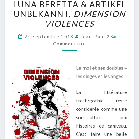
LUNA BERETTA & ARTIKEL
BERETTA
UNBEKANNT,
DIMENSION
&
VIOLENCES
ARTIKEL
UNBEKANNT,
Comment
24 Septembre 2018
Jean-Paul 2
1
DIMENSION
Commentaire
VIOLENCES
Le moi et ses doubles –
les singes et les anges
L
a littérature
trash/gothic reste
considérée comme une
sous-culture aux
histoires de caniveau.
C’est faire une belle