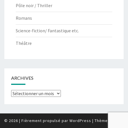
Pôle noir / Thriller
Romans
Science-fiction/ Fantastique etc.
Théâtre
ARCHIVES
Archives
© 2026
|
Fièrement propulsé par
WordPress
|
Thème :
Nisarg