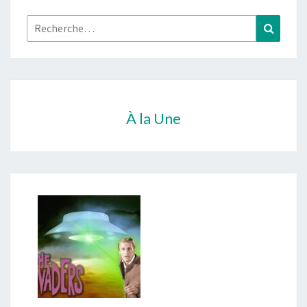
Rechercher :
Recher
À la Une