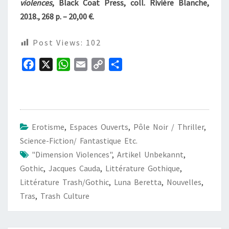
violences
, Black Coat Press, coll. Rivière Blanche,
2018., 268 p. – 20,00 €.
Post Views:
102
F
X
W
E
C
P
a
h
m
o
a
c
a
a
p
r
e
t
i
y
t
b
s
l
L
a
Erotisme
,
Espaces Ouverts
,
Pôle Noir / Thriller
,
o
A
i
g
Science-Fiction/ Fantastique Etc.
o
p
n
e
"Dimension Violences"
,
Artikel Unbekannt
,
k
p
k
r
Gothic
,
Jacques Cauda
,
Littérature Gothique
,
Littérature Trash/gothic
,
Luna Beretta
,
Nouvelles
,
Tras
,
Trash Culture