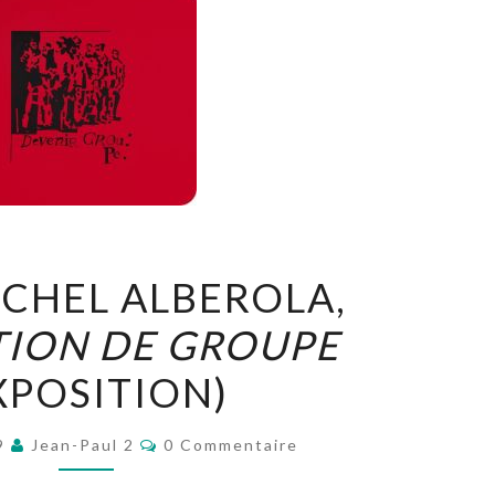
JEAN-
CHEL ALBEROLA,
MICHEL
TION DE GROUPE
ALBEROLA,
EXPOSITION
XPOSITION)
DE
GROUPE
Commentaires
19
Jean-Paul 2
0 Commentaire
(EXPOSITION)