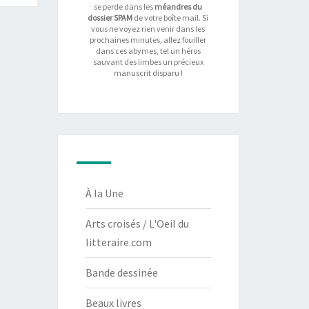
se perde dans les
méandres du
dossier SPAM
de votre boîte mail. Si
vous ne voyez rien venir dans les
prochaines minutes, allez fouiller
dans ces abymes, tel un héros
sauvant des limbes un précieux
manuscrit disparu !
À la Une
Arts croisés / L'Oeil du
litteraire.com
Bande dessinée
Beaux livres