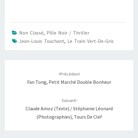
a
h
m
o
a
c
a
a
p
r
e
t
i
y
t
b
s
l
L
a
Non Classé
,
Pôle Noir / Thriller
o
A
i
g
Jean-Louis Touchant
,
Le Train Vert-De-Gris
o
p
n
e
k
p
k
r
Navigation
d'article
Précédent
Fan Tong, Petit Marché Double Bonheur
Suivant
Claude Amoz (texte) / Stéphanie Léonard
(photographies), Tours De Clef