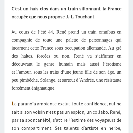
GRIS
C’est un huis clos dans un train sillonnant la France
occupée que nous propose J.-L. Touchant.
A
u cours de l’été 44, René prend un train omnibus en
compagnie de toute une palette de personnages qui
incarnent cette France sous occupation allemande. Au gré
des haltes, forcées ou non, René va s’affirmer en
découvrant le genre humain mais aussi l’érotisme
et l’amour, sous les traits d’une jeune fille de son âge, un
peu pimbêche, Solange, et surtout d’Andrée, une résistante
forcément énigmatique.
L
a paranoïa ambiante exclut toute confidence, nul ne
sait si son voisin n’est pas un espion, un collabo. René,
par sa spontanéité, s’attire l’estime des voyageurs de
son compartiment. Ses talents d’artiste en herbe,