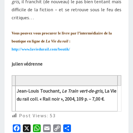
gris
, il franchit (de nouveau) le pas bien tentant mais
difficile de la fiction – et se retrouve sous le feu des
critiques…
Vous pouvez vous procurer le livre par l’intermédiaire de la
boutique en ligne de
La Vie du rail
:
http://www.laviedurail.com/boutik/
julien védrenne
Jean-Louis Touchant,
Le Train vert-de-gris
, La Vie
du rail coll. « Rail noir », 2004, 109 p. – 7,00 €.
Post Views:
53
F
X
W
E
C
P