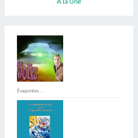
À la Une
Évaporées…