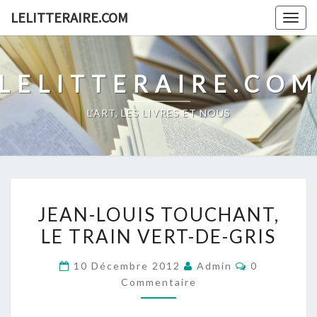
Skip
LELITTERAIRE.COM
Togg
to
navig
content
LELITTERAIRE.CO
L'ART, LES LIVRES ET NOUS
JEAN-
JEAN-LOUIS TOUCHANT,
LOUIS
LE TRAIN VERT-DE-GRIS
TOUCHANT,
LE
Commentair
10 Décembre 2012
Admin
0
TRAIN
Commentaire
VERT-
DE-