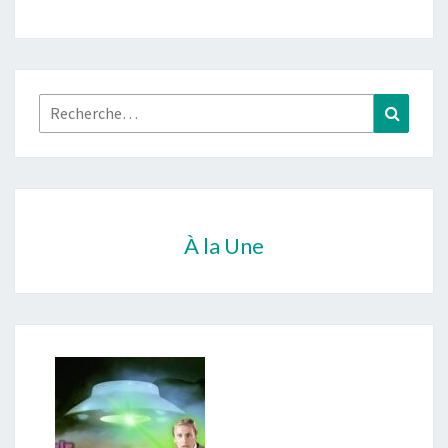
Rechercher :
Recher
À la Une