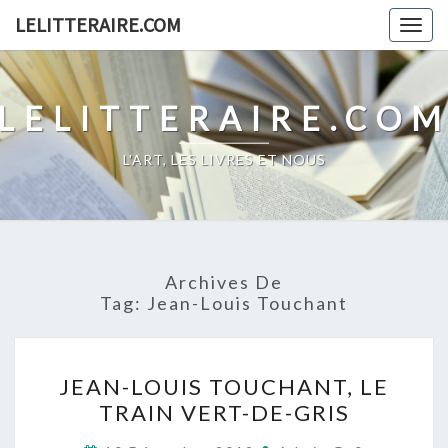
Skip
LELITTERAIRE.COM
Togg
to
navig
content
LELITTERAIRE.CO
L'ART, LES LIVRES ET NOUS
Archives De
Tag:
Jean-Louis Touchant
JEAN-
JEAN-LOUIS TOUCHANT, LE
LOUIS
TRAIN VERT-DE-GRIS
TOUCHANT,
LE
Commentair