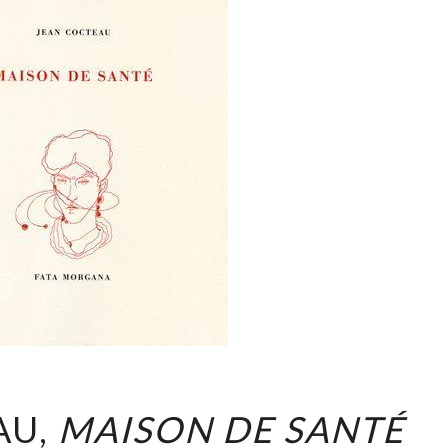
JEAN
AU,
MAISON DE SANTÉ
COCTEAU,