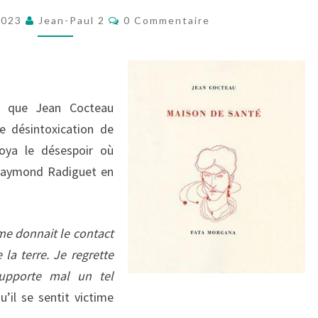
MAISON
Commentaires
2023
Jean-Paul 2
0 Commentaire
DE
SANTÉ
ns que Jean Cocteau
e désintoxication de
noya le désespoir où
 Raymond Radiguet en
 me donnait le contact
a terre. Je regrette
supporte mal un tel
qu’il se sentit victime