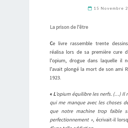
15 Novembre 
La prison de l’être
C
e livre rassemble trente dessi
réalisa lors de sa première cure d
l’opium, drogue dans laquelle il 
l’avait plongé la mort de son ami
1923.
«
L
’opium équilibre les nerfs. (…) Il
qui me manque avec les choses de l
que notre machine trop faible 
perfectionnement »,
écrivait-il lors