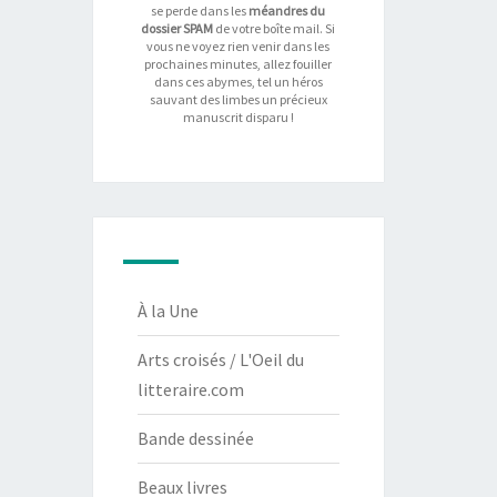
se perde dans les
méandres du
dossier SPAM
de votre boîte mail. Si
vous ne voyez rien venir dans les
prochaines minutes, allez fouiller
dans ces abymes, tel un héros
sauvant des limbes un précieux
manuscrit disparu !
À la Une
Arts croisés / L'Oeil du
litteraire.com
Bande dessinée
Beaux livres