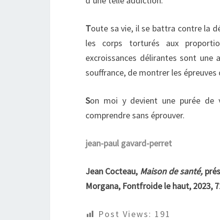
d’une telle addiction.
T
oute sa vie, il se battra contre la 
les corps torturés aux proportio
excroissances délirantes sont une 
souffrance, de montrer les épreuves 
S
on moi y devient une purée de 
comprendre sans éprouver.
jean-paul gavard-perret
Jean Cocteau,
Maison de santé,
prés
Morgana, Fontfroide le haut, 2023, 72
Post Views:
191