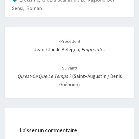
k
p
k
r
Sensi
,
Roman
Navigation
d'article
Précédent
Jean-Claude Bélégou,
Empreintes
Suivant
Qu’est-Ce Que Le Temps ?
(Saint–Augustin / Denis
Guénoun)
Laisser un commentaire