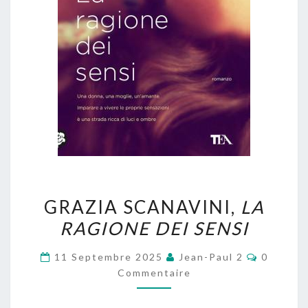
GRAZIA
GRAZIA SCANAVINI,
LA
SCANAVINI,
RAGIONE DEI SENSI
LA
RAGIONE
Comment
11 Septembre 2025
Jean-Paul 2
0
DEI
Commentaire
SENSI