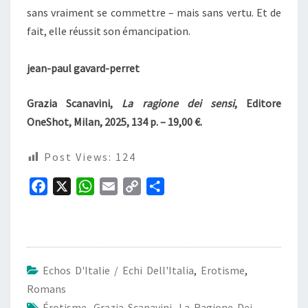
sans vraiment se commettre – mais sans vertu. Et de
fait, elle réussit son émancipation.
jean-paul gavard-perret
Grazia Scanavini,
La ragione dei sensi
, Editore
OneShot, Milan, 2025, 134 p. – 19,00 €.
Post Views:
124
F
X
W
E
C
P
a
h
m
o
a
c
a
a
p
r
e
t
i
y
t
b
s
l
L
a
Echos D'Italie / Echi Dell'Italia
,
Erotisme
,
o
A
i
g
Romans
o
p
n
e
Érotisme
,
Grazia Scanavini
,
La Ragione Dei