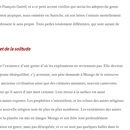
BANQUIER
 François Guérif, et a ce petit accent vieillot qui ravira les adeptes du genre.
ASSASSINÉ
 larron atypique, nous emmène en Autriche, où son héros s’ennuie mortellement
/
issent le sens propre. Trois perles totalement différentes, qui sont autant de
WOLF
HAAS,
QUITTER
t de la solitude
ZELL
ur l’existence d’une grotte d’où les explorateurs ne reviennent pas. Elle devient
n jeune déséquilibré, s’y aventure, son père demande à Mongo de le retrouver.
 ancienne civilisation ainsi que des créatures mutantes, souvent carnivores.
 qu’il sauve d’une mort certaine. Leur retour à la surface est aussi
ains expertes. Les prophéties s’intensifient, et les icônes des autres religions
e nouvelle religion sont de plus en plus nombreux. Les extrémistes des autres
 de la planète est mis en danger. Mongo et son frère sont profondément
tion est grave, mais pas désespérée, et ce ne sont pas quelques balles dans le