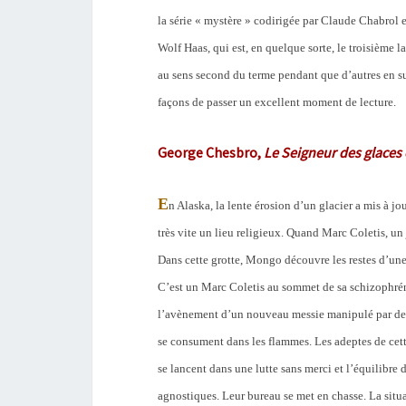
la série « mystère » codirigée par Claude Chabrol et
Wolf Haas, qui est, en quelque sorte, le troisième
au sens second du terme pendant que d’autres en sub
façons de passer un excellent moment de lecture.
George Chesbro,
Le Seigneur des glaces e
E
n Alaska, la lente érosion d’un glacier a mis à jo
très vite un lieu religieux. Quand Marc Coletis, u
Dans cette grotte, Mongo découvre les restes d’une
C’est un Marc Coletis au sommet de sa schizophrénie
l’avènement d’un nouveau messie manipulé par des m
se consument dans les flammes. Les adeptes de cett
se lancent dans une lutte sans merci et l’équilibre
agnostiques. Leur bureau se met en chasse. La situa