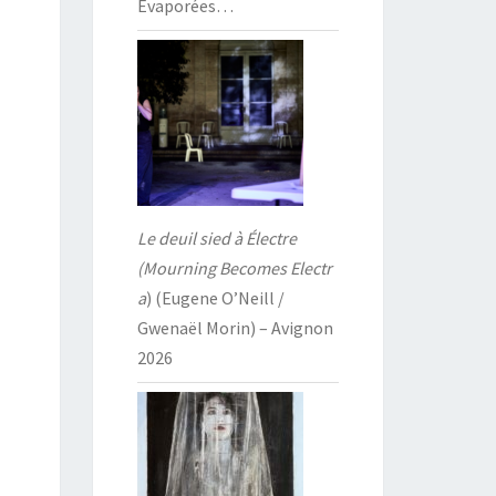
Évaporées…
Le deuil sied à Électre
(Mourning Becomes Electr
a
) (Eugene O’Neill /
Gwenaël Morin) – Avignon
2026