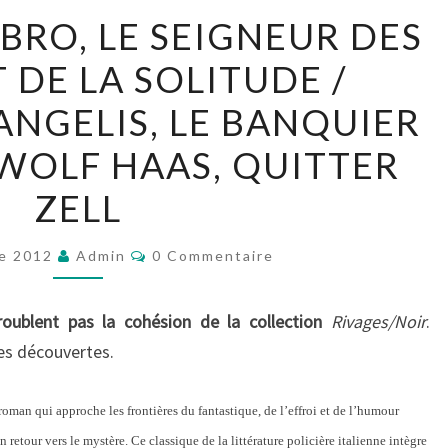
GEORGE
RO, LE SEIGNEUR DES
CHESBRO,
 DE LA SOLITUDE /
LE
SEIGNEUR
ANGELIS, LE BANQUIER
DES
 WOLF HAAS, QUITTER
GLACES
ET
ZELL
DE
LA
Commentaires
e 2012
Admin
0 Commentaire
SOLITUDE
/
oublent pas la cohésion de la collection
Rivages/Noir
.
AUGUSTO
ses découvertes.
DE
ANGELIS,
oman qui approche les frontières du fantastique, de l’effroi et de l’humour
LE
retour vers le mystère. Ce classique de la littérature policière italienne intègre