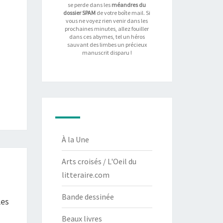
se perde dans les
méandres du
dossier SPAM
de votre boîte mail. Si
vous ne voyez rien venir dans les
prochaines minutes, allez fouiller
dans ces abymes, tel un héros
sauvant des limbes un précieux
manuscrit disparu !
À la Une
Arts croisés / L'Oeil du
litteraire.com
Bande dessinée
Les
Beaux livres