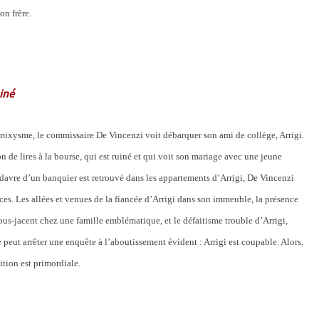
on frère.
iné
 paroxysme, le commissaire De Vincenzi voit débarquer son ami de collège, Arrigi.
de lires à la bourse, qui est ruiné et qui voit son mariage avec une jeune
davre d’un banquier est retrouvé dans les appartements d’Arrigi, De Vincenzi
nces. Les allées et venues de la fiancée d’Arrigi dans son immeuble, la présence
ous-jacent chez une famille emblématique, et le défaitisme trouble d’Arrigi,
peut arrêter une enquête à l’aboutissement évident : Arrigi est coupable. Alors,
ition est primordiale.