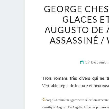
GEORGE CHESB
GLACES ET
AUGUSTO DE 
ASSASSINÉ /
17 Décembr
Trois romans très divers qui ne tr
Véritable régal de lecture et heureu
G
eorge Chesbro inaugure cette sélection avec un r
caustique. Augusto De Angelis, lui, nous propose un 