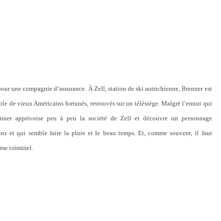
 pour une compagnie d’assurance. À Zell, station de ski autrichienne, Brenner est
le de vieux Américains fortunés, retrouvés sur un télésiège. Malgré l’ennui qui
enner apprivoise peu à peu la société de Zell et découvre un personnage
ns et qui semble faire la pluie et le beau temps. Et, comme souvent, il faut
ame criminel.