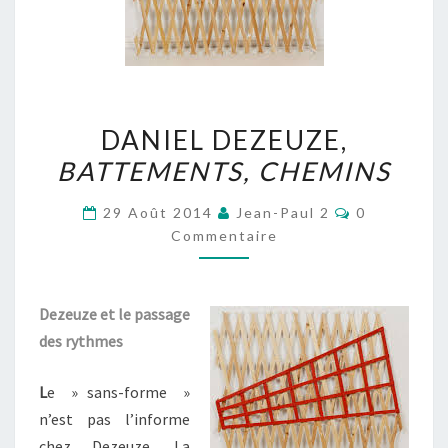
DANIEL
DANIEL DEZEUZE,
DEZEUZE,
BATTEMENTS, CHEMINS
BATTEMENTS,
CHEMINS
Commentair
29 Août 2014
Jean-Paul 2
0
Commentaire
Dezeuze et le passage
des rythmes
L
e » sans-forme »
n’est pas l’informe
chez Dezeuze. La