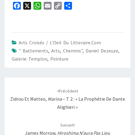
F
X
W
E
C
P
a
h
m
o
a
c
a
a
p
r
e
t
i
y
t
b
s
l
L
a
Arts Croisés / L'Oeil Du Litteraire.com
o
A
i
g
" Battements
,
Arts
,
Chemins"
,
Daniel Dezeuze
,
o
p
n
e
Galerie Templon
,
Peinture
k
p
k
r
Navigation
d'article
Précédent
Zidrou Et Matteo,
Marina
– T. 2 : « La Prophétie De Dante
Alighieri »
Suivant
James Morrow,
Hiroshima N’aura Pas Lieu