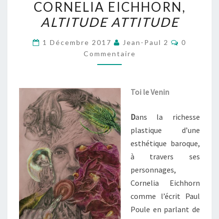
CORNELIA EICHHORN,
EICHHORN,
ALTITUDE ATTITUDE
ALTITUDE
ATTITUDE
Commenta
1 Décembre 2017
Jean-Paul 2
0
Commentaire
Toi le Venin
D
ans la richesse
plastique d’une
esthétique baroque,
à travers ses
personnages,
Cornelia Eichhorn
comme l’écrit Paul
Poule en parlant de