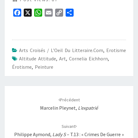
F
X
W
E
C
P
a
h
m
o
a
c
a
a
p
r
e
t
i
y
t
b
s
l
L
a
Arts Croisés / L'Oeil Du Litteraire.com
,
Erotisme
o
A
i
g
Altitude Attitude
,
Art
,
Cornelia Eichhorn
,
o
p
n
e
Érotisme
,
Peinture
k
p
k
r
Navigation
d'article
Précédent
Marcelin Pleynet,
L’expatrié
Suivant
Philippe Aymond,
Lady S
– T.13 : « Crimes De Guerre »