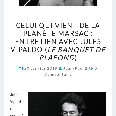
CELUI
CELUI QUI VIENT DE LA
QUI
PLANÈTE MARSAC :
VIENT
ENTRETIEN AVEC JULES
DE
LA
VIPALDO (
LE BANQUET DE
PLANÈTE
PLAFOND
)
MARSAC
Commentai
:
20 Janvier 2018
Jean-Paul 2
0
Commentaire
ENTRETIEN
AVEC
JULES
J
ules
VIPALDO
Vipald
(
LE
o
BANQUET
quoiqu’