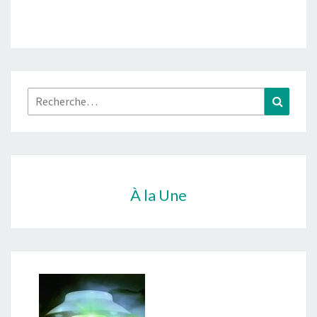
Rechercher :
Recher
À la Une