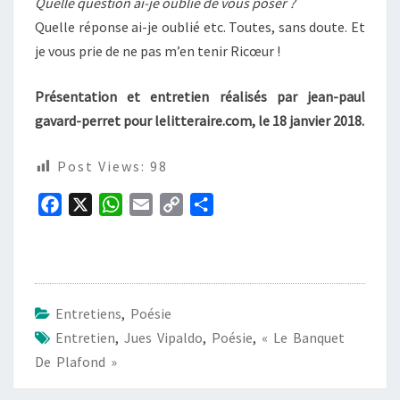
Quelle question ai-je oublié de vous poser ?
Quelle réponse ai-je oublié etc. Toutes, sans doute. Et
je vous prie de ne pas m’en tenir Ricœur !
Présentation et entretien réalisés par jean-paul
gavard-perret pour lelitteraire.com, le 18 janvier 2018.
Post Views:
98
F
X
W
E
C
P
a
h
m
o
a
c
a
a
p
r
e
t
i
y
t
b
s
l
L
a
Entretiens
,
Poésie
o
A
i
g
Entretien
,
Jues Vipaldo
,
Poésie
,
« Le Banquet
o
p
n
e
De Plafond »
k
p
k
r