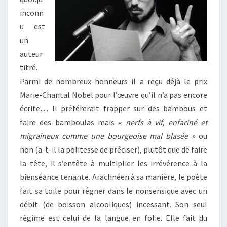
DE
inconn
PLAFOND
)
u est
un
auteur
titré.
Parmi de nombreux honneurs il a reçu déjà le prix
Marie-Chantal Nobel pour l’œuvre qu’il n’a pas encore
écrite… Il préférerait frapper sur des bambous et
faire des bamboulas mais
« nerfs à vif, enfariné et
migraineux comme une bourgeoise mal blasée »
ou
non (a-t-il la politesse de préciser), plutôt que de faire
la tête, il s’entête à multiplier les irrévérence à la
bienséance tenante. Arachnéen à sa manière, le poète
fait sa toile pour régner dans le nonsensique avec un
débit (de boisson alcooliques) incessant. Son seul
régime est celui de la langue en folie. Elle fait du