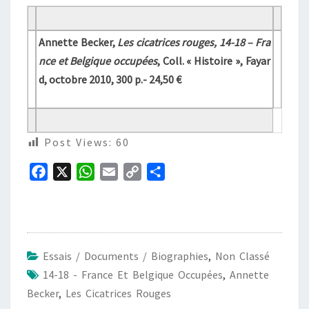
Annette Becker,
Les cicatrices rouges, 14-18 – Fra
nce et Belgique occupées
, Coll. « Histoire », Fayar
d, octobre 2010, 300 p.- 24,50 €
Post Views:
60
F
X
W
E
C
P
a
h
m
o
a
c
a
a
p
r
e
t
i
y
t
b
s
l
L
a
Essais / Documents / Biographies
,
Non Classé
o
A
i
g
14-18 - France Et Belgique Occupées
,
Annette
o
p
n
e
Becker
,
Les Cicatrices Rouges
k
p
k
r