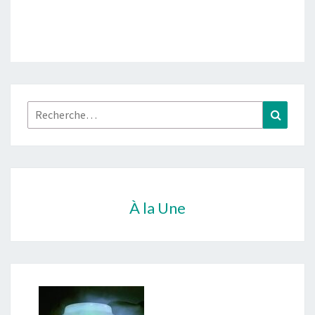
Rechercher :
Recher
À la Une