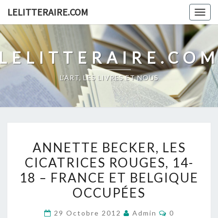
Skip
LELITTERAIRE.COM
Togg
to
navig
content
LELITTERAIRE.CO
L'ART, LES LIVRES ET NOUS
ANNETTE
ANNETTE BECKER, LES
BECKER,
CICATRICES ROUGES, 14-
LES
18 – FRANCE ET BELGIQUE
CICATRICES
ROUGES,
OCCUPÉES
14-
Commentaire
29 Octobre 2012
Admin
0
18