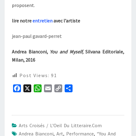
proposent.
lire notre
entretien
avec l’artiste
jean-paul gavard-perret
Andrea Bianconi,
You and Myself,
Silvana Editoriale,
Milan, 2016
Post Views:
91
F
X
W
E
C
P
a
h
m
o
a
c
a
a
p
r
e
t
i
y
t
b
s
l
L
a
Arts Croisés / L'Oeil Du Litteraire.com
o
A
i
g
Andrea Bianconi
,
Art
,
Performance
,
“You And
o
p
n
e