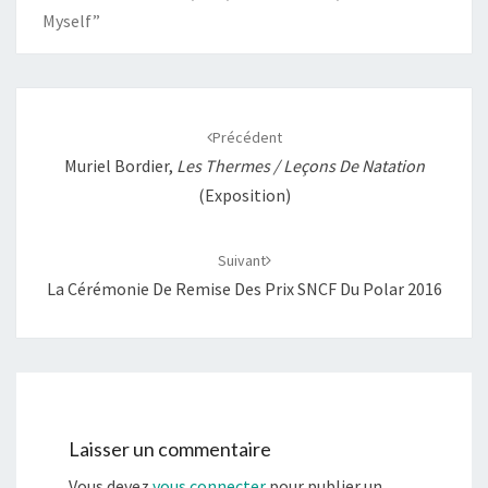
Myself”
k
p
k
r
Navigation
d'article
Précédent
Muriel Bordier,
Les Thermes / Leçons De Natation
(exposition)
Suivant
La Cérémonie De Remise Des Prix SNCF Du Polar 2016
Laisser un commentaire
Vous devez
vous connecter
pour publier un