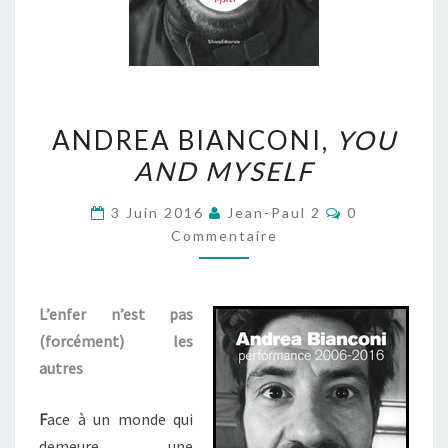
ANDREA
ANDREA BIANCONI,
YOU
BIANCONI,
AND MYSELF
YOU
AND
Commentaire
3 Juin 2016
Jean-Paul 2
0
MYSELF
Commentaire
L’enfer n’est pas
(forcément) les
autres
F
ace à un monde qui
demeure une