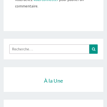
commentaire.
Rechercher :
Recher
À la Une