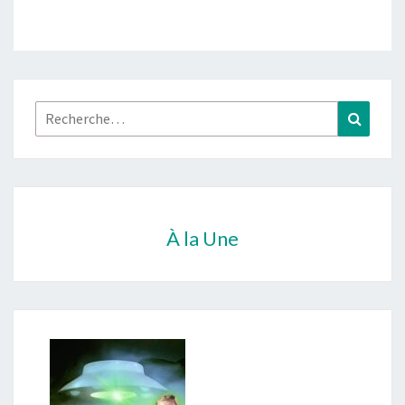
Rechercher :
Recher
À la Une