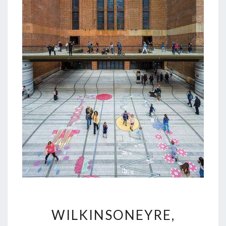
WILKINSONEYRE,
WILKINSONEYRE,
BATTERSEA