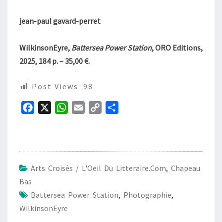
jean-paul gavard-perret
WilkinsonEyre,
Battersea Power Station
, ORO Editions,
2025, 184 p. – 35,00 €.
Post Views:
98
F
X
W
E
C
P
a
h
m
o
a
c
a
a
p
r
e
t
i
y
t
b
s
l
L
a
Arts Croisés / L'Oeil Du Litteraire.com
,
Chapeau
o
A
i
g
Bas
o
p
n
e
Battersea Power Station
,
Photographie
,
k
p
k
r
WilkinsonEyre