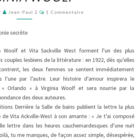
LETTRE
Commentaires
À
9
Jean-Paul 2
1 Commentaire
VIRGINIA
WOOLF
nie secrète
ia Woolf et Vita Sackville West forment l’un des plus
s couples lesbiens de la littérature : en 1922, dès qu’elles
contrent, les deux femmes se sentent immédiatement
es l’une par l’autre. Leur histoire d’amour inspirera le
« Orlando » à Virginia Woolf et sera nourrie par la
pondance des deux auteures.
tions Derrière la Salle de bains publient la lettre la plus
e de Vita Ackville-West à son amante : « Je t’ai composé
lle lettre dans les heures cauchemardesques d’une nuit
 voilà, tu me manques, de façon assez simple, désespérée,