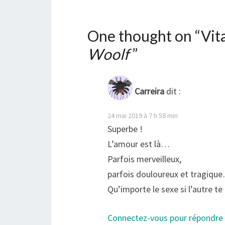
One thought on “
Vit
Woolf
”
Carreira
dit :
24 mai 2019 à 7 h 58 min
Superbe !
L’amour est là…
Parfois merveilleux,
parfois douloureux et tragiqu
Qu’importe le sexe si l’autre te
Connectez-vous pour répondre