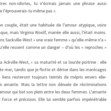
res non-idiotes, tu n’écrirais jamais une phrase aussi
ne l’éprouverais-tu même pas ».
on couple, était une habituée de l’amour atypique, voire
que, mais Virginia Woolf, mariée elle aussi, l’était moins.
ans Sackville-West « une vraie femme » qu’elle-même n’a «
qu’elle ressent comme un danger – d’où les « reproches »
 Ackville-West, « sa maturité et sa lourde poitrine : elle
te mer, tandis que je flotte et dérive dans les marécages
s liens resteront toujours teintés de mépris envers elle-
 amante. Mais la lettre non dénuée de récriminations
l’amour qui bat son plein entre les deux femmes. L’amante
force et précision. Elle lui semble parfois impénétrable