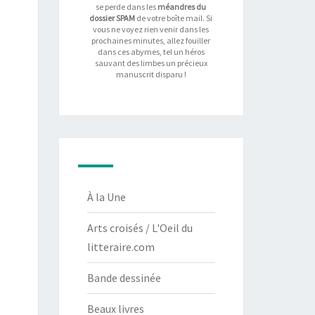
se perde dans les
méandres du
dossier SPAM
de votre boîte mail. Si
vous ne voyez rien venir dans les
prochaines minutes, allez fouiller
dans ces abymes, tel un héros
sauvant des limbes un précieux
manuscrit disparu !
À la Une
Arts croisés / L'Oeil du
litteraire.com
Bande dessinée
Beaux livres