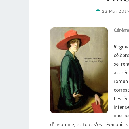
22 Mai 201
Cérémo
V
irgin
célèbre
se ren
attiré
roman 
corres
Les édi
intens
une be
d’insomnie, et tout s’est évanoui :