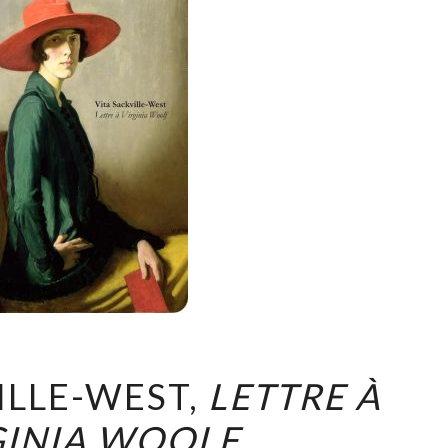
VITA
ILLE-WEST,
LETTRE À
SACKVILLE-
GINIA WOOLF
WEST,