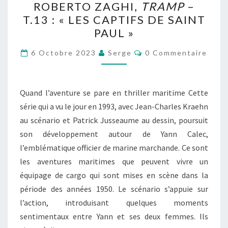
ROBERTO ZAGHI,
TRAMP
–
KRAEHN
T.13 : « LES CAPTIFS DE SAINT
&
PAUL »
ROBERTO
Commentaires
ZAGHI,
6 Octobre 2023
Serge
0 Commentaire
TRAMP
–
Quand l’aventure se pare en thriller maritime Cette
T.13
série qui a vu le jour en 1993, avec Jean-Charles Kraehn
:
au scénario et Patrick Jusseaume au dessin, poursuit
« LES
son développement autour de Yann Calec,
CAPTIFS
l’emblématique officier de marine marchande. Ce sont
DE
les aventures maritimes que peuvent vivre un
SAINT
équipage de cargo qui sont mises en scène dans la
PAUL »
période des années 1950. Le scénario s’appuie sur
l’action, introduisant quelques moments
sentimentaux entre Yann et ses deux femmes. Ils