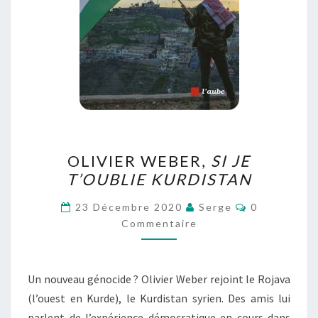
OLIVIER
OLIVIER WEBER,
SI JE
WEBER,
T’OUBLIE KURDISTAN
SI
JE
Commentair
23 Décembre 2020
Serge
0
T’OUBLIE
Commentaire
KURDISTAN
Un nouveau génocide ? Olivier Weber rejoint le Rojava
(l’ouest en Kurde), le Kurdistan syrien. Des amis lui
parlent de l’expérience démocratique en cours dans