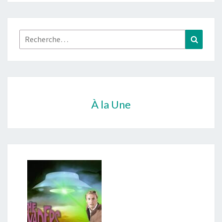
Rechercher :
Recher
À la Une