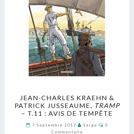
JEAN-
JEAN-CHARLES KRAEHN &
CHARLES
PATRICK JUSSEAUME,
TRAMP
KRAEHN
– T.11 : AVIS DE TEMPÊTE
&
PATRICK
Commentair
7 Septembre 2017
Serge
0
JUSSEAUME,
Commentaire