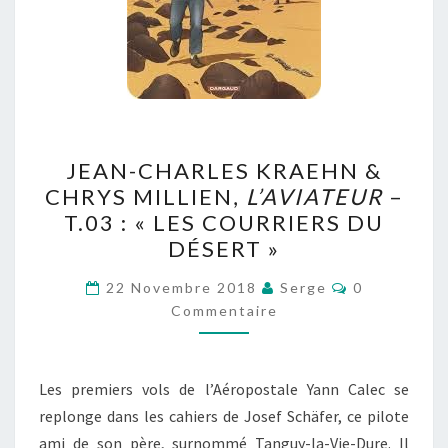
JEAN-
JEAN-CHARLES KRAEHN &
CHARLES
CHRYS MILLIEN,
L’AVIATEUR
–
KRAEHN
T.03 : « LES COURRIERS DU
&
DÉSERT »
CHRYS
Commentair
MILLIEN,
22 Novembre 2018
Serge
0
Commentaire
L’AVIATEUR
–
T.03
Les premiers vols de l’Aéropostale Yann Calec se
:
replonge dans les cahiers de Josef Schäfer, ce pilote
« LES
ami de son père, surnommé Tanguy-la-Vie-Dure. Il
COURRIERS