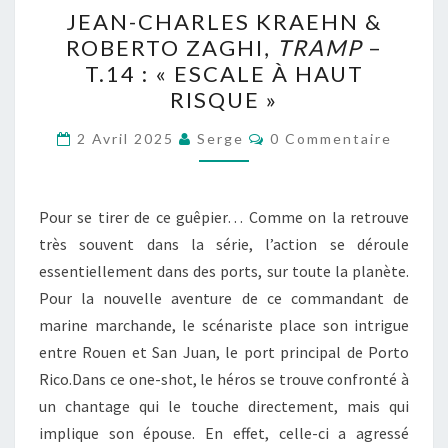
JEAN-
JEAN-CHARLES KRAEHN &
CHARLES
ROBERTO ZAGHI,
TRAMP
–
KRAEHN
T.14 : « ESCALE À HAUT
&
RISQUE »
ROBERTO
Commentaires
ZAGHI,
2 Avril 2025
Serge
0 Commentaire
TRAMP
–
Pour se tirer de ce guêpier… Comme on la retrouve
T.14
très souvent dans la série, l’action se déroule
:
essentiellement dans des ports, sur toute la planète.
« ESCALE
Pour la nouvelle aventure de ce commandant de
À
marine marchande, le scénariste place son intrigue
HAUT
entre Rouen et San Juan, le port principal de Porto
RISQUE »
Rico.Dans ce one-shot, le héros se trouve confronté à
un chantage qui le touche directement, mais qui
implique son épouse. En effet, celle-ci a agressé