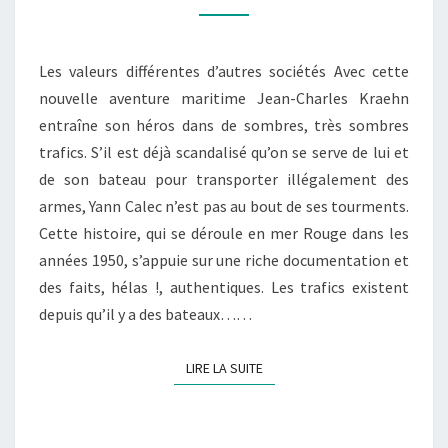
TRAMP
–
Les valeurs différentes d’autres sociétés Avec cette
T.11
nouvelle aventure maritime Jean-Charles Kraehn
:
entraîne son héros dans de sombres, très sombres
AVIS
trafics. S’il est déjà scandalisé qu’on se serve de lui et
DE
de son bateau pour transporter illégalement des
TEMPÊTE
armes, Yann Calec n’est pas au bout de ses tourments.
Cette histoire, qui se déroule en mer Rouge dans les
années 1950, s’appuie sur une riche documentation et
des faits, hélas !, authentiques. Les trafics existent
depuis qu’il y a des bateaux……
LIRE LA SUITE
LIRE LA SUITE