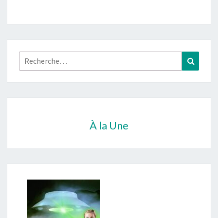
Rechercher :
Recher
À la Une