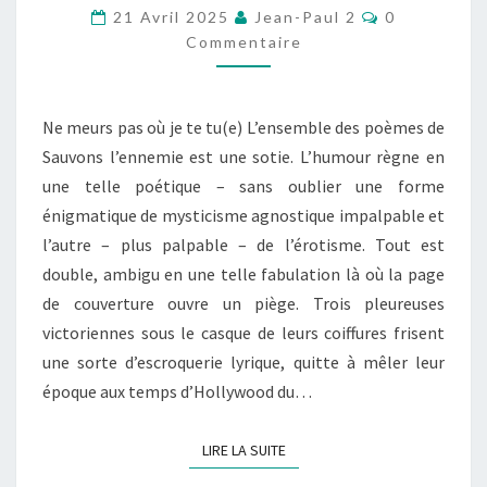
L’ENNEMIE
Commentair
21 Avril 2025
Jean-Paul 2
0
Commentaire
Ne meurs pas où je te tu(e) L’ensemble des poèmes de
Sauvons l’ennemie est une sotie. L’humour règne en
une telle poétique – sans oublier une forme
énigmatique de mysticisme agnostique impalpable et
l’autre – plus palpable – de l’érotisme. Tout est
double, ambigu en une telle fabulation là où la page
de couverture ouvre un piège. Trois pleureuses
victoriennes sous le casque de leurs coiffures frisent
une sorte d’escroquerie lyrique, quitte à mêler leur
époque aux temps d’Hollywood du…
LIRE LA SUITE
LIRE LA SUITE