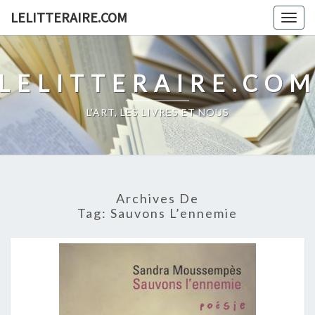
Skip
LELITTERAIRE.COM
Togg
to
navig
content
LELITTERAIRE.CO
L'ART, LES LIVRES ET NOUS
Archives De
Tag:
Sauvons L’ennemie