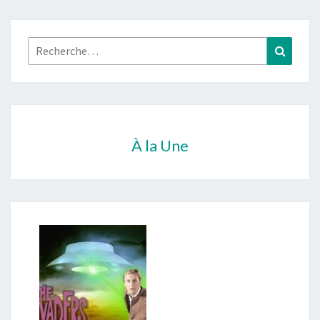
Rechercher :
Recher
À la Une