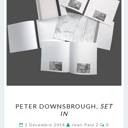
PETER
PETER DOWNSBROUGH,
SET
DOWNSBROUGH,
IN
SET
IN
Commenta
2 Décembre 2014
Jean-Paul 2
0