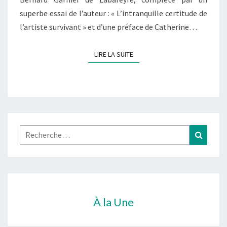
superbe essai de l’auteur : « L’intranquille certitude de
l’artiste survivant » et d’une préface de Catherine…
LIRE LA SUITE
LIRE LA SUITE
Rechercher :
Recher
À la Une