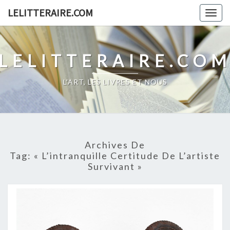
Skip
LELITTERAIRE.COM
Togg
to
navig
content
LELITTERAIRE.CO
L'ART, LES LIVRES ET NOUS
Archives De
Tag:
« L’intranquille Certitude De L’artiste
Survivant »