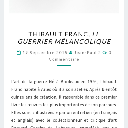
THIBAULT
THIBAULT FRANC,
LE
FRANC,
GUERRIER MÉLANCOLIQUE
LE
GUERRIER
Comment
19 Septembre 2015
Jean-Paul 2
0
MÉLANCOLIQUE
Commentaire
L’art de la guerre Né à Bordeaux en 1976, Thibault
Franc habite à Arles où il a son atelier. Après bientôt
quinze ans de création, il rassemble dans ce premier
livre les œuvres les plus importantes de son parcours.
Elles sont « illustrées » par un entretien (en français
et anglais) avec le collectionneur et critique d’art
Bernard Garnier de Labareyre, complété par un