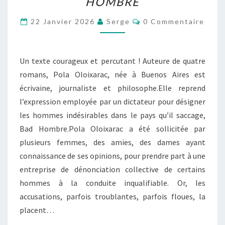
HOMBRE
BAD
HOMBRE
Commentaires
22 Janvier 2026
Serge
0 Commentaire
Un texte courageux et percutant ! Auteure de quatre
romans, Pola Oloixarac, née à Buenos Aires est
écrivaine, journaliste et philosophe.Elle reprend
l’expression employée par un dictateur pour désigner
les hommes indésirables dans le pays qu’il saccage,
Bad Hombre.Pola Oloixarac a été sollicitée par
plusieurs femmes, des amies, des dames ayant
connaissance de ses opinions, pour prendre part à une
entreprise de dénonciation collective de certains
hommes à la conduite inqualifiable. Or, les
accusations, parfois troublantes, parfois floues, la
placent…