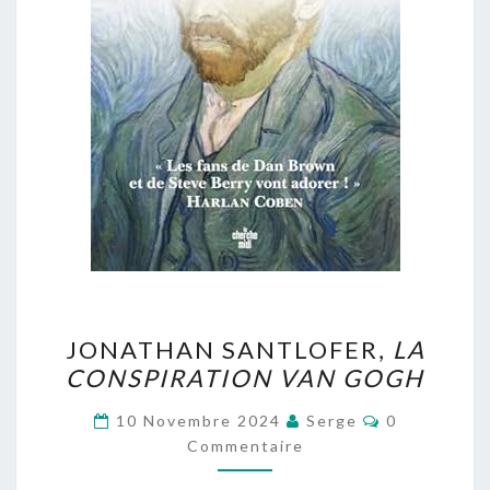
JONATHAN
JONATHAN SANTLOFER,
LA
SANTLOFER,
CONSPIRATION VAN GOGH
LA
CONSPIRATION
Commentair
10 Novembre 2024
Serge
0
VAN
Commentaire
GOGH