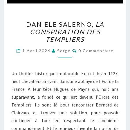
DANIELE
DANIELE SALERNO,
LA
SALERNO,
CONSPIRATION DES
LA
TEMPLIERS
CONSPIRATION
DES
Commentaires
1 Avril 2026
Serge
0 Commentaire
TEMPLIERS
Un thriller historique implacable En cet hiver 1127,
neuf chevaliers arrivent dans une abbaye de l’Est de la
France. À leur tête Hugues de Payns qui, huit ans
auparavant, a fondé ce qui est devenu l’Ordre des
Templiers. Ils sont là pour rencontrer Bernard de
Clairvaux et trouver une solution pour pouvoir
continuer à tuer en respectant le cinquième
commandement. Et le religieux invente la notion de