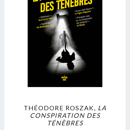
THÉODORE
THÉODORE ROSZAK,
LA
ROSZAK,
CONSPIRATION DES
LA
TÉNÈBRES
CONSPIRATION