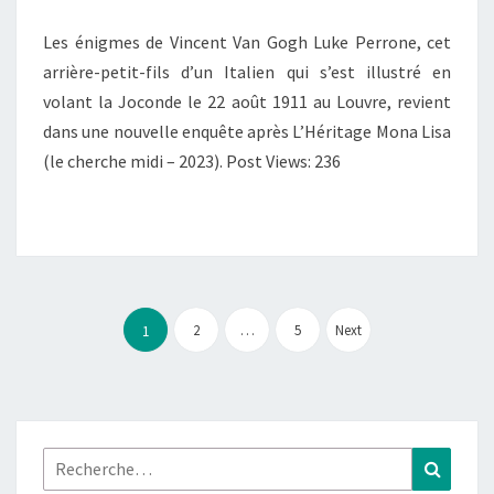
Les énigmes de Vincent Van Gogh Luke Perrone, cet
arrière-petit-fils d’un Italien qui s’est illustré en
volant la Joconde le 22 août 1911 au Louvre, revient
dans une nouvelle enquête après L’Héritage Mona Lisa
(le cherche midi – 2023). Post Views: 236
Pagination
des
2
…
5
Next
1
publications
Rechercher :
Recher