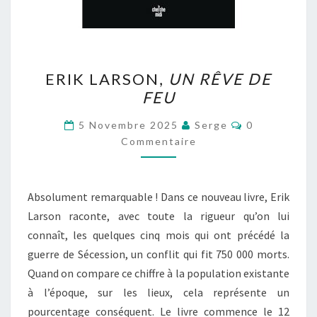
ERIK
ERIK LARSON,
UN RÊVE DE
LARSON,
FEU
UN
RÊVE
Commentaire
5 Novembre 2025
Serge
0
DE
Commentaire
FEU
Absolument remarquable ! Dans ce nouveau livre, Erik
Larson raconte, avec toute la rigueur qu’on lui
connaît, les quelques cinq mois qui ont précédé la
guerre de Sécession, un conflit qui fit 750 000 morts.
Quand on compare ce chiffre à la population existante
à l’époque, sur les lieux, cela représente un
pourcentage conséquent. Le livre commence le 12