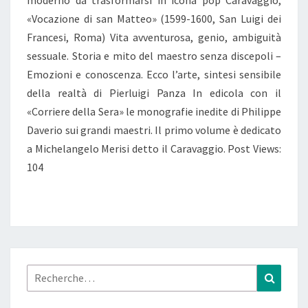
moderno da trasformarsi in icona pop Caravaggio,
CARAVAGE,
«Vocazione di san Matteo» (1599-1600, San Luigi dei
MODERNE
Francesi, Roma) Vita avventurosa, genio, ambiguità
AU
sessuale. Storia e mito del maestro senza discepoli –
POINT
Emozioni e conoscenza. Ecco l’arte, sintesi sensibile
DE
della realtà di Pierluigi Panza In edicola con il
SE
«Corriere della Sera» le monografie inedite di Philippe
TRANSFORMER
Daverio sui grandi maestri. Il primo volume è dedicato
EN
a Michelangelo Merisi detto il Caravaggio. Post Views:
ICONE
104
POP
Rechercher :
Recher