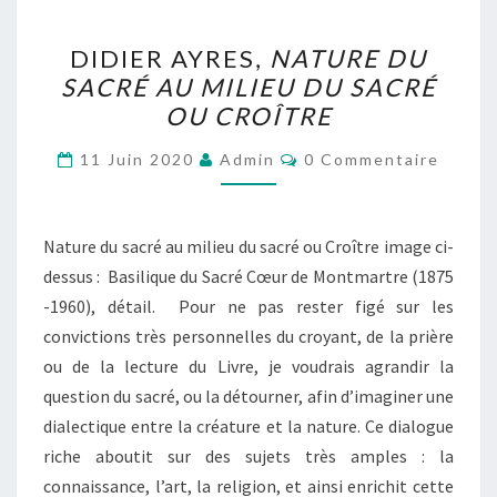
DIDIER
DIDIER AYRES,
NATURE DU
AYRES,
SACRÉ AU MILIEU DU SACRÉ
NATURE
OU CROÎTRE
DU
SACRÉ
Commentaires
11 Juin 2020
Admin
0 Commentaire
AU
MILIEU
DU
Nature du sacré au milieu du sacré ou Croître image ci-
SACRÉ
dessus : Basilique du Sacré Cœur de Montmartre (1875
OU
-1960), détail. Pour ne pas rester figé sur les
CROÎTRE
convictions très personnelles du croyant, de la prière
ou de la lecture du Livre, je voudrais agrandir la
question du sacré, ou la détourner, afin d’imaginer une
dialectique entre la créature et la nature. Ce dialogue
riche aboutit sur des sujets très amples : la
connaissance, l’art, la religion, et ainsi enrichit cette