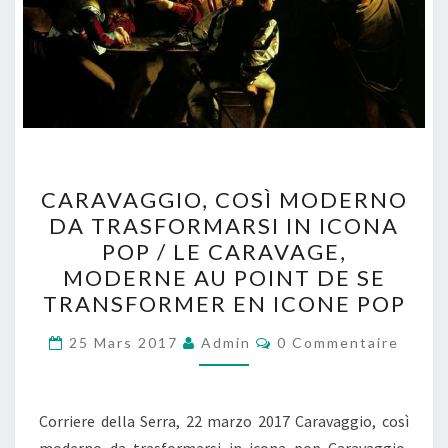
CARAVAGGIO,
CARAVAGGIO, COSÌ MODERNO
COSÌ
DA TRASFORMARSI IN ICONA
MODERNO
POP / LE CARAVAGE,
DA
MODERNE AU POINT DE SE
TRASFORMARSI
TRANSFORMER EN ICONE POP
IN
Commentaires
ICONA
25 Mars 2017
Admin
0 Commentaire
POP
/
Corriere della Serra, 22 marzo 2017 Caravaggio, così
LE