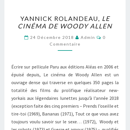
YANNICK
YANNICK ROLANDEAU,
LE
ROLANDEAU,
CINÉMA DE WOODY ALLEN
LE
CINÉMA
Commentair
24 Décembre 2018
Admin
0
DE
Commentaire
WOODY
ALLEN
Écrire sur pellicule Paru aux éditions Aléas en 2006 et
épuisé depuis, Le cinéma de Woody Allen est un
ouvrage dense qui traverse en quelques 350 pages la
totalité des films du prolifique réalisateur new-
yorkais aux légendaires lunettes jusqu’à l’année 2018
(exception faite des cinq premiers – Prends l’oseille et
tire-toi (1969), Bananas (1971), Tout ce que vous avez
toujours voulu savoir sur le sexe… (1972), Woody et
les robots (1973) et Guerre et amour (1975) – qualifiés