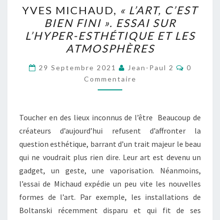
YVES
YVES MICHAUD,
« L’ART, C’EST
MICHAUD,
BIEN FINI ». ESSAI SUR
« L’ART,
L’HYPER-ESTHÉTIQUE ET LES
C’EST
ATMOSPHÈRES
BIEN
Comment
FINI ».
29 Septembre 2021
Jean-Paul 2
0
Commentaire
ESSAI
SUR
L’HYPER-
Toucher en des lieux inconnus de l’être Beaucoup de
ESTHÉTIQUE
créateurs d’aujourd’hui refusent d’affronter la
ET
question esthétique, barrant d’un trait majeur le beau
LES
qui ne voudrait plus rien dire. Leur art est devenu un
ATMOSPHÈRES
gadget, un geste, une vaporisation. Néanmoins,
l’essai de Michaud expédie un peu vite les nouvelles
formes de l’art. Par exemple, les installations de
Boltanski récemment disparu et qui fit de ses