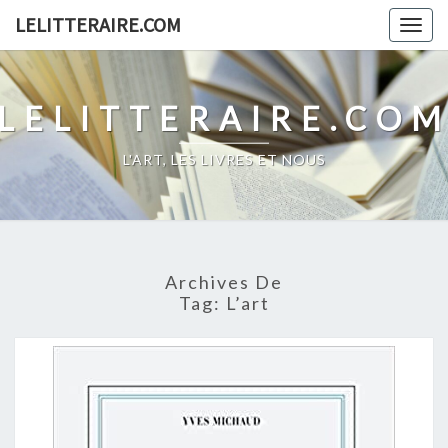
Skip
LELITTERAIRE.COM
Togg
to
navig
content
LELITTERAIRE.CO
L'ART, LES LIVRES ET NOUS
Archives De
Tag:
L’art