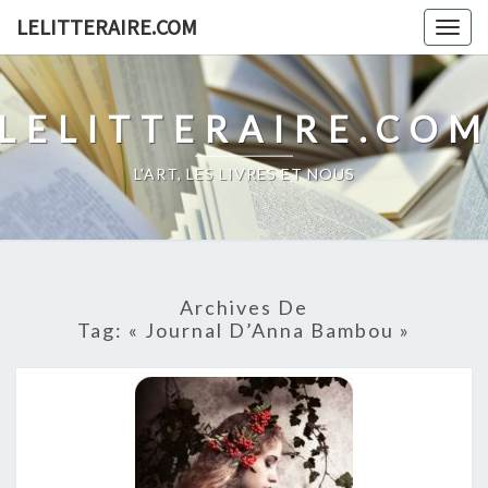
Skip
LELITTERAIRE.COM
Togg
to
navig
content
LELITTERAIRE.CO
L'ART, LES LIVRES ET NOUS
Archives De
Tag:
« Journal D’Anna Bambou »