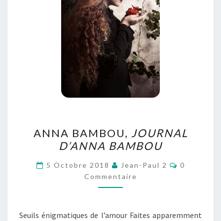
ANNA
ANNA BAMBOU,
JOURNAL
BAMBOU,
D’ANNA BAMBOU
JOURNAL
D’ANNA
Commentai
5 Octobre 2018
Jean-Paul 2
0
BAMBOU
Commentaire
Seuils énigmatiques de l’amour Faites apparemment