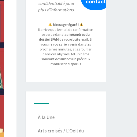
confidentialité
pour
plus d’informations.
Messager égaré !
Il arrive que le mail de confirmation
se perde dans les
méandres du
dossier SPAM
de votre boîte mail. Si
vous ne voyez rien venir dans les
prochaines minutes, allez fouiller
dans ces abymes, tel un héros
sauvant des limbes un précieux
manuscrit disparu !
À la Une
Arts croisés / L'Oeil du