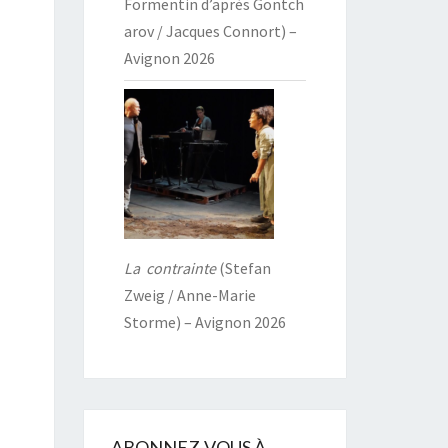
Formentin d’après Gontch
arov / Jacques Connort) –
Avignon 2026
La contrainte
(Stefan
Zweig / Anne-Marie
Storme) – Avignon 2026
ABONNEZ-VOUS À