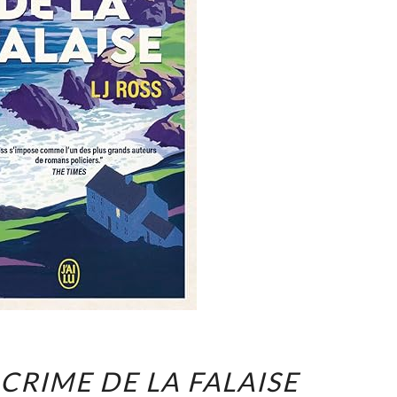
LJ
 CRIME DE LA FALAISE
ROSS,