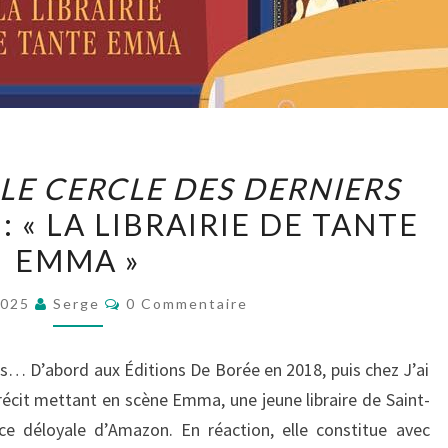
SYLVIE
LE CERCLE DES DERNIERS
BARON,
 : « LA LIBRAIRIE DE TANTE
LE
EMMA »
CERCLE
DES
Commentaires
2025
Serge
0 Commentaire
DERNIERS
LIBRAIRES
ès… D’abord aux Éditions De Borée en 2018, puis chez J’ai
–
récit mettant en scène Emma, une jeune libraire de Saint-
T.02
nce déloyale d’Amazon. En réaction, elle constitue avec
: