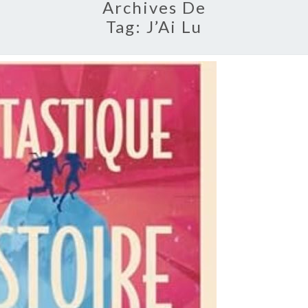
Archives De
Tag:
J’Ai Lu