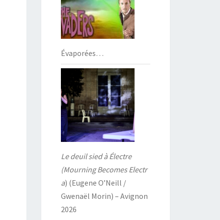
Évaporées…
Le deuil sied à Électre
(Mourning Becomes Electr
a
) (Eugene O’Neill /
Gwenaël Morin) – Avignon
2026