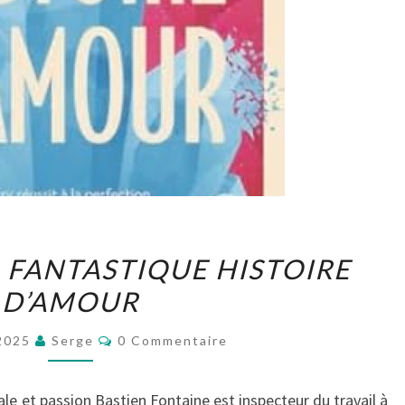
SOPHIE
,
FANTASTIQUE HISTOIRE
DIVRY,
D’AMOUR
FANTASTIQUE
HISTOIRE
Commentaires
 2025
Serge
0 Commentaire
D’AMOUR
iale et passion Bastien Fontaine est inspecteur du travail à