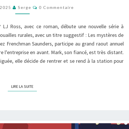
LE
Commentaires
t 2025
Serge
0 Commentaire
CRIME
DE
 ? LJ Ross, avec ce roman, débute une nouvelle série à
LA
uailles rurales, avec un titre suggestif : Les mystères de
FALAISE
chez Frenchman Saunders, participe au grand raout annuel
l’entreprise en avant. Mark, son fiancé, est très distant.
atiguée, elle décide de rentrer et se rend à la station pour
LIRE LA SUITE
LIRE LA SUITE