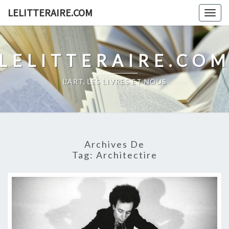
Skip
LELITTERAIRE.COM
Togg
to
navig
content
LELITTERAIRE.CO
L'ART, LES LIVRES ET NOUS
Archives De
Tag:
Architectire