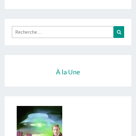
Rechercher :
Recher
À la Une