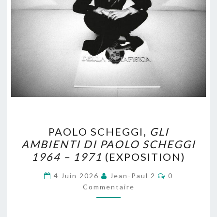
PAOLO
PAOLO SCHEGGI,
GLI
SCHEGGI,
AMBIENTI DI PAOLO SCHEGGI
GLI
1964 – 1971
(EXPOSITION)
AMBIENTI
DI
Commentaire
4 Juin 2026
Jean-Paul 2
0
PAOLO
Commentaire
SCHEGGI
1964