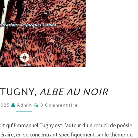
EMMANUEL
TUGNY,
ALBE AU NOIR
TUGNY,
ALBE
Commentaires
2025
Admin
0 Commentaire
AU
NOIR
 dit qu’Emmanuel Tugny est l’auteur d’un recueil de poésie
ttéraire, en se concentrant spécifiquement sur le thème de