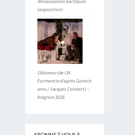
Renaissances barOques
(exposition)
Oblomov
(de LM
Formentin d’après Gontch
arov / Jacques Connort) –
Avignon 2026
ABONNEZ-VOUS À