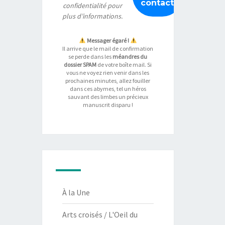
confidentialité
pour
plus d’informations.
Messager égaré !
Il arrive que le mail de confirmation
se perde dans les
méandres du
dossier SPAM
de votre boîte mail. Si
vous ne voyez rien venir dans les
prochaines minutes, allez fouiller
dans ces abymes, tel un héros
sauvant des limbes un précieux
manuscrit disparu !
À la Une
Arts croisés / L'Oeil du