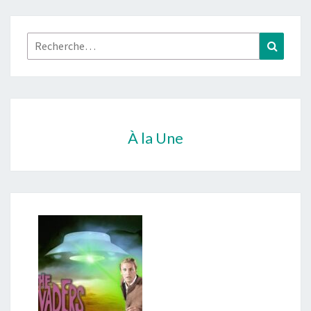
Rechercher :
Recher
À la Une