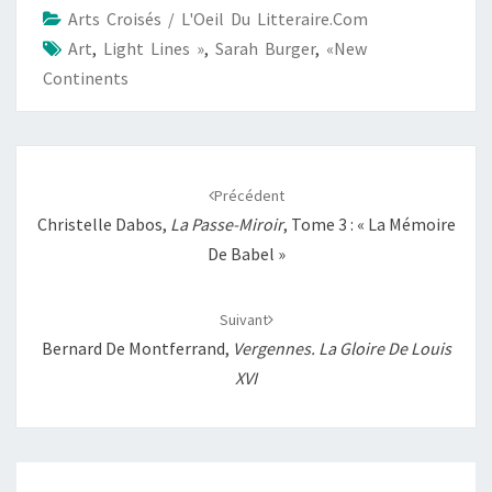
Arts Croisés / L'Oeil Du Litteraire.com
o
A
i
g
Art
,
Light Lines »
,
Sarah Burger
,
«New
o
p
n
e
Continents
k
p
k
r
Navigation
d'article
Précédent
Christelle Dabos,
La Passe-Miroir
, Tome 3 : « La Mémoire
De Babel »
Suivant
Bernard De Montferrand,
Vergennes. La Gloire De Louis
XVI