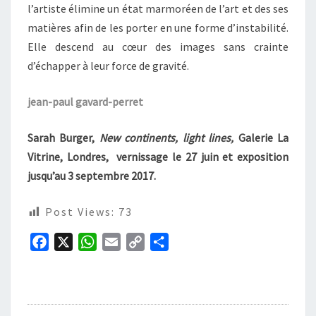
l’artiste élimine un état marmoréen de l’art et des ses
matières afin de les porter en une forme d’instabilité.
Elle descend au cœur des images sans crainte
d’échapper à leur force de gravité.
jean-paul gavard-perret
Sarah Burger,
New continents, light lines,
Galerie La
Vitrine, Londres,
vernissage le 27 juin et exposition
jusqu’au 3 septembre 2017
.
Post Views:
73
F
X
W
E
C
P
a
h
m
o
a
c
a
a
p
r
e
t
i
y
t
b
s
l
L
a