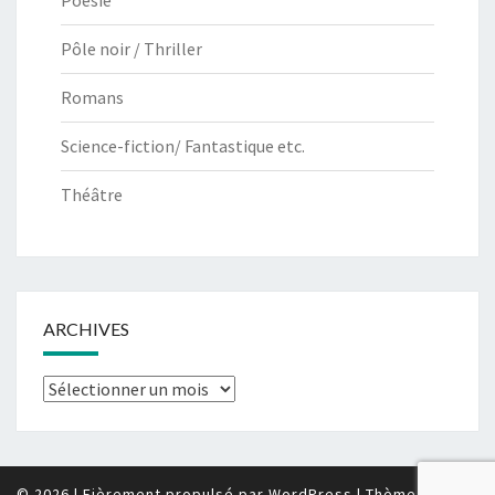
Poésie
Pôle noir / Thriller
Romans
Science-fiction/ Fantastique etc.
Théâtre
ARCHIVES
Archives
© 2026
|
Fièrement propulsé par
WordPress
|
Thème :
Nisarg