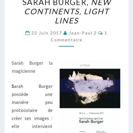
SARAH BURGER,
NEW
BURGER,
CONTINENTS, LIGHT
NEW
LINES
CONTINENTS,
LIGHT
Commentair
22 Juin 2017
Jean-Paul 2
1
LINES
Commentaire
Sarah Burger la
magicienne
S
arah Burger
possède une
manière peu
protocolaire de
créer ses images :
elle intervient