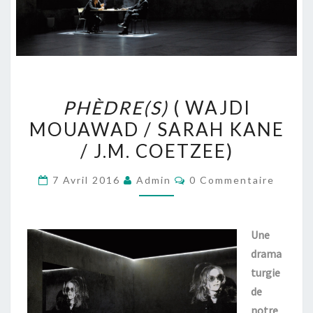
PHÈDRE(S)
PHÈDRE(S)
( WAJDI
(
MOUAWAD / SARAH KANE
WAJDI
/ J.M. COETZEE)
MOUAWAD
/
Commentaires
7 Avril 2016
Admin
0 Commentaire
SARAH
KANE
/
Une
J.M.
drama
COETZEE)
turgie
de
notre