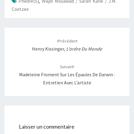
Phèdre(s)
,
Wajdi Mouawad / Sarah Kane / J.M.
o
p
n
e
Coetzee
k
p
k
r
Navigation
d'article
Précédent
Henry Kissinger,
L’ordre Du Monde
Suivant
Madeleine Froment Sur Les Épaules De Darwin :
Entretien Avec L’artiste
Laisser un commentaire