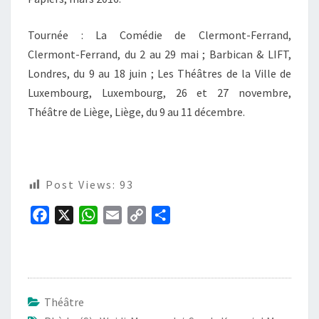
Tournée : La Comédie de Clermont-Ferrand,
Clermont-Ferrand, du 2 au 29 mai ; Barbican & LIFT,
Londres, du 9 au 18 juin ; Les Théâtres de la Ville de
Luxembourg, Luxembourg, 26 et 27 novembre,
Théâtre de Liège, Liège, du 9 au 11 décembre.
Post Views:
93
F
X
W
E
C
P
a
h
m
o
a
c
a
a
p
r
e
t
i
y
t
b
s
l
L
a
Théâtre
o
A
i
g