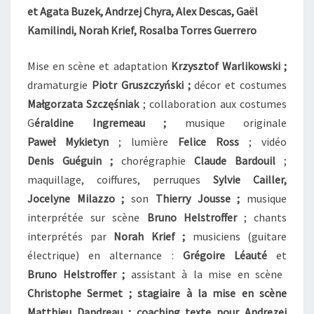
et Agata Buzek, Andrzej Chyra, Alex Descas, Gaël
Kamilindi, Norah Krief, Rosalba Torres Guerrero
Mise en scène et adaptation
Krzysztof Warlikowski ;
dramaturgie
Piotr Gruszczyński ;
décor et costumes
Małgorzata Szczęśniak
; collaboration aux costumes
G
éraldine Ingremeau ;
musique originale
Paweł Mykietyn
; lumière
Felice Ross
; vidéo
Denis Guéguin ;
chorégraphie
Claude Bardouil
;
maquillage, coiffures, perruques
Sylvie Cailler,
Jocelyne Milazzo ;
son
Thierry Jousse ;
musique
interprétée sur scène
Bruno Helstroffer
; chants
interprétés par
Norah Krief ;
musiciens (guitare
électrique) en alternance :
Grégoire Léauté
et
Bruno Helstroffer ;
assistant à la mise en scène
Christophe Sermet ; stagiaire à la mise en scène
Matthieu Dandreau ; coaching texte pour Andrezej