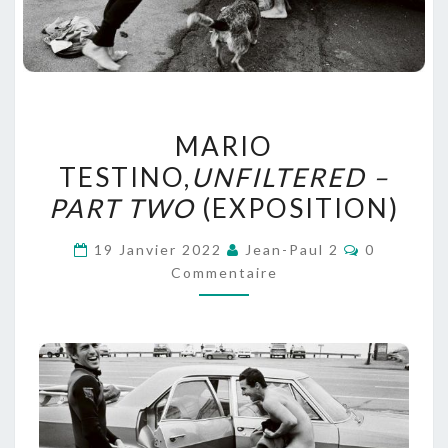
MARIO
MARIO
TESTINO,
UNFILTERED
TESTINO,
UNFILTERED –
–
PART TWO
(EXPOSITION)
PART
TWO
Commentai
19 Janvier 2022
Jean-Paul 2
0
(EXPOSITION)
Commentaire