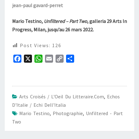
jean-paul gavard-perret
Mario Testino,
Unfiltered – Part Two
, galleria 29 Arts In
Progress, Milan, jusqu’au 26 mars 2022.
Post Views:
126
F
X
W
E
C
P
a
h
m
o
a
c
a
a
p
r
e
t
i
y
t
b
s
l
L
a
Arts Croisés / L'Oeil Du Litteraire.com
,
Echos
o
A
i
g
D'Italie / Echi Dell'Italia
o
p
n
e
Mario Testino
,
Photographie
,
Unfiltered - Part
k
p
k
r
Two