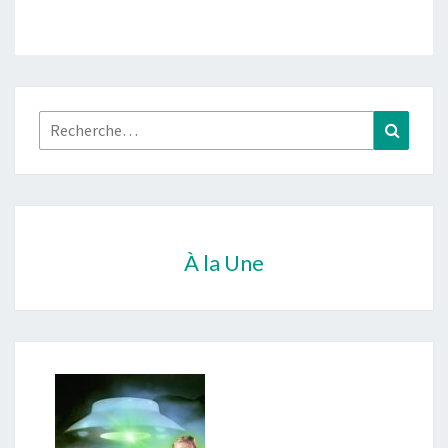
Rechercher :
Recher
À la Une