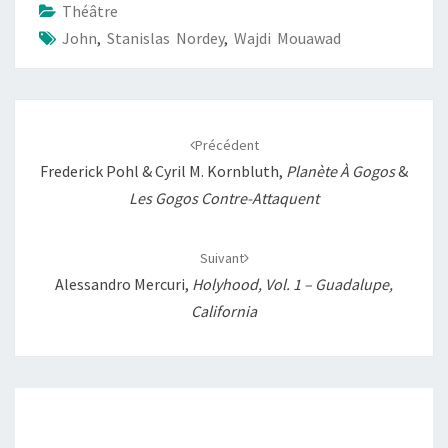
Théâtre
o
A
i
g
John
,
Stanislas Nordey
,
Wajdi Mouawad
o
p
n
e
k
p
k
r
Navigation
d'article
Précédent
Frederick Pohl & Cyril M. Kornbluth,
Planète À Gogos
&
Les Gogos Contre-Attaquent
Suivant
Alessandro Mercuri,
Holyhood, Vol. 1 – Guadalupe,
California