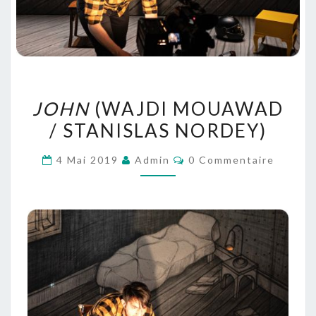
JOHN
JOHN
(WAJDI MOUAWAD
(WAJDI
/ STANISLAS NORDEY)
MOUAWAD
/
Commentaires
4 Mai 2019
Admin
0 Commentaire
STANISLAS
NORDEY)