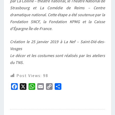
par La Colline – théâtre national, le Théâtre National de
Strasbourg et La Comédie de Reims – Centre
dramatique national. Cette étape a été soutenue par la
Fondation SNCF, la Fondation KPMG et la Caisse
d’Épargne Île-de-France.
Création le 25 janvier 2019 à La Nef – Saint-Dié-des-
Vosges
Le décor et les costumes sont réalisés par les ateliers
du TNS.
Post Views:
98
F
X
W
E
C
P
a
h
m
o
a
c
a
a
p
r
e
t
i
y
t
b
s
l
L
a