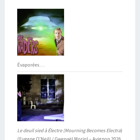
Évaporées…
Le deuil sied à Électre (Mourning Becomes Electra
)
(Eugene O’Neill / Gwenaël Morin) – Avignon 2026