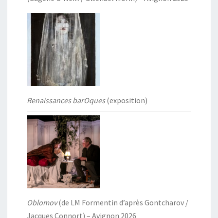
Renaissances barOques
(exposition)
Oblomov
(de LM Formentin d’après Gontcharov /
Jacques Connort) – Avignon 2026