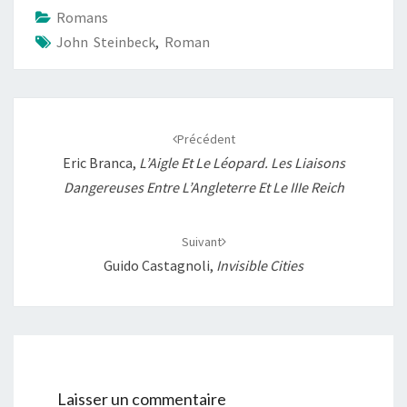
b
s
l
L
a
Romans
o
A
i
g
John Steinbeck
,
Roman
o
p
n
e
k
p
k
r
Navigation
d'article
Précédent
Eric Branca,
L’Aigle Et Le Léopard. Les Liaisons
Dangereuses Entre L’Angleterre Et Le IIIe Reich
Suivant
Guido Castagnoli,
Invisible Cities
Laisser un commentaire