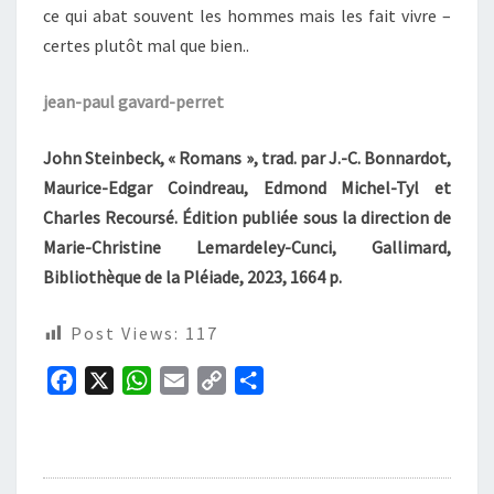
ce qui abat souvent les hommes mais les fait vivre –
certes plutôt mal que bien..
jean-paul gavard-perret
John Steinbeck, « Romans », trad. par J.-C. Bonnardot,
Maurice-Edgar Coindreau, Edmond Michel-Tyl et
Charles Recoursé. Édition publiée sous la direction de
Marie-Christine Lemardeley-Cunci,
Gallimard,
Bibliothèque de la Pléiade, 2023, 1664 p.
Post Views:
117
F
X
W
E
C
P
a
h
m
o
a
c
a
a
p
r
e
t
i
y
t