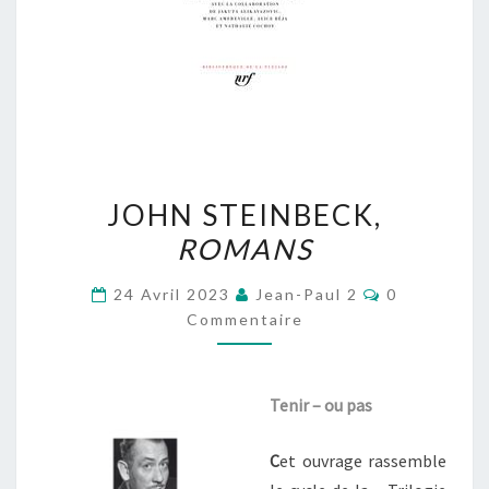
JOHN
JOHN STEINBECK,
STEINBECK,
ROMANS
ROMANS
Commentair
24 Avril 2023
Jean-Paul 2
0
Commentaire
Tenir – ou pas
C
et ouvrage rassemble