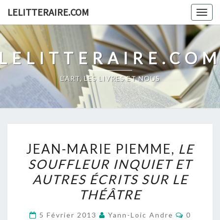
Skip
LELITTERAIRE.COM
Togg
to
navig
content
LELITTERAIRE.CO
L'ART, LES LIVRES ET NOUS
JEAN-
JEAN-MARIE PIEMME,
LE
MARIE
SOUFFLEUR INQUIET ET
PIEMME,
AUTRES ÉCRITS SUR LE
LE
SOUFFLEUR
THÉÂTRE
INQUIET
Comment
5 Février 2013
Yann-Loic Andre
0
ET