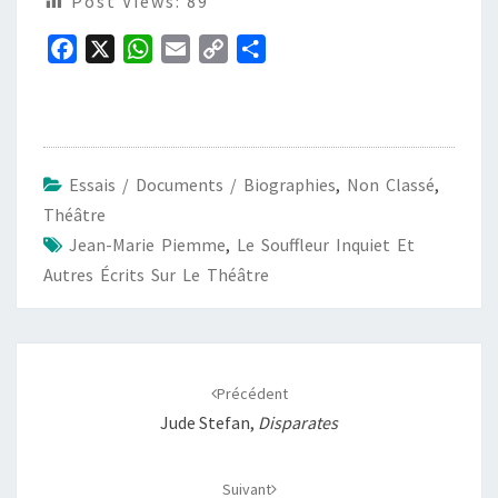
Post Views:
89
F
X
W
E
C
P
a
h
m
o
a
c
a
a
p
r
e
t
i
y
t
b
s
l
L
a
Essais / Documents / Biographies
,
Non Classé
,
o
A
i
g
Théâtre
o
p
n
e
Jean-Marie Piemme
,
Le Souffleur Inquiet Et
k
p
k
r
Autres Écrits Sur Le Théâtre
Navigation
d'article
Précédent
Jude Stefan,
Disparates
Suivant