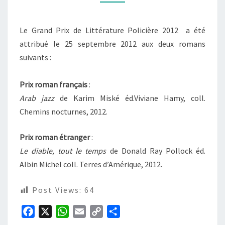
Le Grand Prix de Littérature Policière 2012 a été
attribué le 25 septembre 2012 aux deux romans
suivants :
Prix roman français
:
Arab jazz
de Karim Miské éd.Viviane Hamy, coll.
Chemins nocturnes, 2012.
Prix roman étranger
:
Le diable, tout le temps
de Donald Ray Pollock éd.
Albin Michel coll. Terres d’Amérique, 2012.
Post Views:
64
F
X
W
E
C
P
a
h
m
o
a