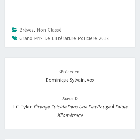
c
a
a
p
r
e
t
i
y
t
b
s
l
L
a
Brèves
,
Non Classé
o
A
i
g
Grand Prix De Littérature Policière 2012
o
p
n
e
k
p
k
r
Navigation
d'article
Précédent
Dominique Sylvain, Vox
Suivant
L.C. Tyler,
Étrange Suicide Dans Une Fiat Rouge À Faible
Kilométrage