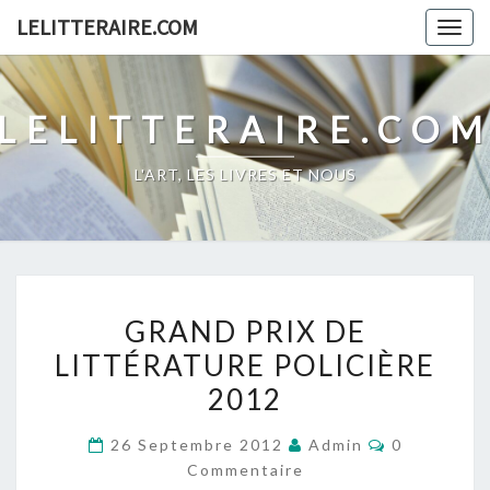
Skip
LELITTERAIRE.COM
Togg
to
navig
content
LELITTERAIRE.CO
L'ART, LES LIVRES ET NOUS
GRAND
GRAND PRIX DE
PRIX
LITTÉRATURE POLICIÈRE
DE
2012
LITTÉRATURE
POLICIÈRE
Commentai
26 Septembre 2012
Admin
0
2012
Commentaire