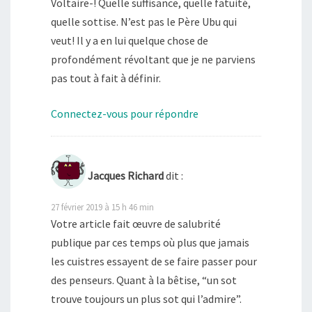
Voltaire-! Quelle suffisance, quelle fatuité,
quelle sottise. N’est pas le Père Ubu qui
veut! Il y a en lui quelque chose de
profondément révoltant que je ne parviens
pas tout à fait à définir.
Connectez-vous pour répondre
Jacques Richard
dit :
27 février 2019 à 15 h 46 min
Votre article fait œuvre de salu­brité
publique par ces temps où plus que jamais
les cuistres essayent de se faire pas­ser pour
des pen­seurs. Quant à la bêtise, “un sot
trouve tou­jours un plus sot qui l’admire”.