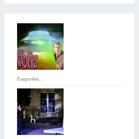
Évaporées…