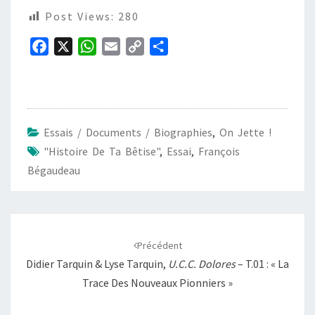
Post Views:
280
F
X
W
E
C
P
a
h
m
o
a
c
a
a
p
r
e
t
i
y
t
b
s
l
L
a
Essais / Documents / Biographies
,
On Jette !
o
A
i
g
"Histoire De Ta Bêtise"
,
Essai
,
François
o
p
n
e
Bégaudeau
k
p
k
r
Navigation
d'article
Précédent
Didier Tarquin & Lyse Tarquin,
U.C.C. Dolores
– T.01 : « La
Trace Des Nouveaux Pionniers »