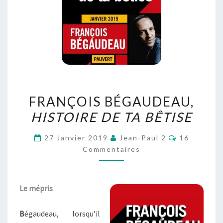
FRANÇOIS
FRANÇOIS BÉGAUDEAU,
BÉGAUDEAU,
HISTOIRE DE TA BÊTISE
HISTOIRE
DE
Commentai
27 Janvier 2019
Jean-Paul 2
16
TA
Commentaires
BÊTISE
Le mépris
B
égaudeau, lorsqu’il