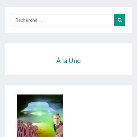
Rechercher :
Recher
À la Une