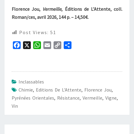
Florence Jou,
Vermeille
, Éditions de L’Attente, coll.
Roman/ces, avril 2026, 144 p. – 14,50€.
Post Views:
51
F
X
W
E
C
P
a
h
m
o
a
c
a
a
p
r
e
t
i
y
t
b
s
l
L
a
Inclassables
o
A
i
g
Chimie
,
Editions De L'Attente
,
Florence Jou
,
o
p
n
e
Pyrénées Orientales
,
Résistance
,
Vermeille
,
Vigne
,
k
p
k
r
Vin
Navigation