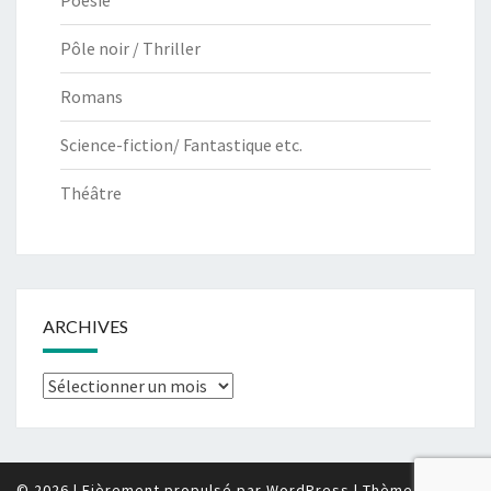
Pôle noir / Thriller
Romans
Science-fiction/ Fantastique etc.
Théâtre
ARCHIVES
Archives
© 2026
|
Fièrement propulsé par
WordPress
|
Thème :
Nisarg