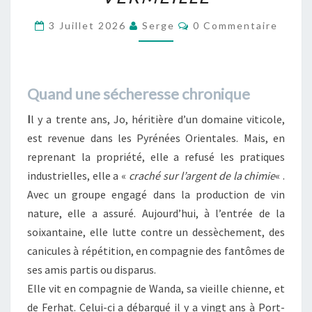
Commentaires
3 Juillet 2026
Serge
0 Commentaire
Quand une sécheresse chronique
I
l y a trente ans, Jo, héritière d’un domaine viticole,
est revenue dans les Pyrénées Orientales. Mais, en
reprenant la propriété, elle a refusé les pratiques
industrielles, elle a «
craché sur l’argent de la chimie
« .
Avec un groupe engagé dans la production de vin
nature, elle a assuré. Aujourd’hui, à l’entrée de la
soixantaine, elle lutte contre un dessèchement, des
canicules à répétition, en compagnie des fantômes de
ses amis partis ou disparus.
Elle vit en compagnie de Wanda, sa vieille chienne, et
de Ferhat. Celui-ci a débarqué il y a vingt ans à Port-