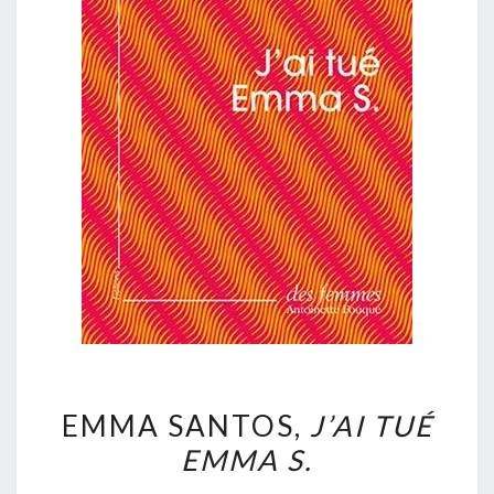
EMMA
EMMA SANTOS,
J’AI TUÉ
SANTOS,
EMMA S.
J’AI
TUÉ