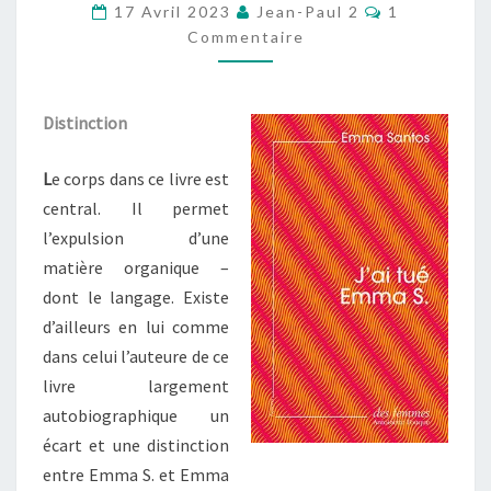
Commentair
17 Avril 2023
Jean-Paul 2
1
EMMA
Commentaire
S.
Distinction
L
e corps dans ce livre est
central. Il permet
l’expulsion d’une
matière organique –
dont le langage. Existe
d’ailleurs en lui comme
dans celui l’auteure de ce
livre largement
autobiographique un
écart et une distinction
entre Emma S. et Emma