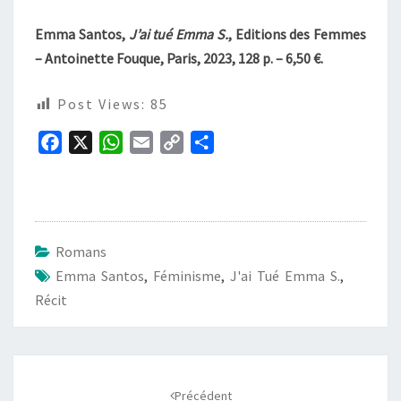
Emma Santos,
J’ai tué Emma S.
, Editions des Femmes
– Antoinette Fouque, Paris, 2023, 128 p. – 6,50 €.
Post Views:
85
F
X
W
E
C
P
a
h
m
o
a
c
a
a
p
r
e
t
i
y
t
b
s
l
L
a
Romans
o
A
i
g
Emma Santos
,
Féminisme
,
J'ai Tué Emma S.
,
o
p
n
e
Récit
k
p
k
r
Navigation
d'article
Précédent